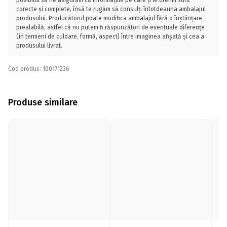
posibilul să ne asigurăm că informațiile pe care ți le oferim sunt
corecte și complete, însă te rugăm să consulți întotdeauna ambalajul
produsului. Producătorul poate modifica ambalajul fără o înștiințare
prealabilă, astfel că nu putem fi răspunzători de eventuale diferențe
(în termeni de culoare, formă, aspect) între imaginea afișată și cea a
produsului livrat.
Cod produs: 100171236
Produse similare