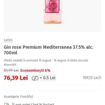
Larios
Gin rose Premium Mediterranea 37.5% alc.
700ml
Ofertă valabilă în perioada 10 august - 16 august, în limita stocului
disponibil.
81,99
Lei
Economisești 6%
76,39
Lei
+ 0.5 Lei
109,13 Lei/l
Avantajele Freshful:
Îl poți primi Când îți livrăm?