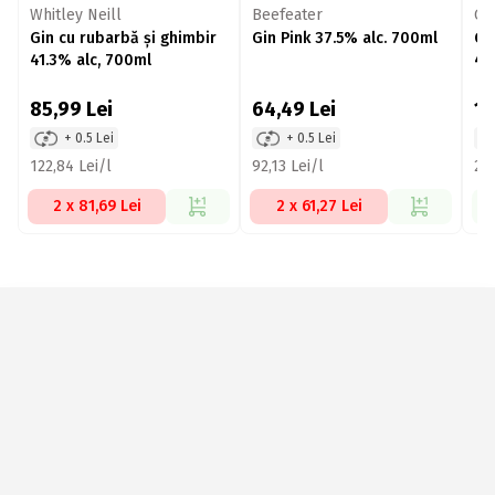
Whitley Neill
Beefeater
Gu
Gin cu rubarbă și ghimbir
Gin Pink 37.5% alc. 700ml
Gi
41.3% alc, 700ml
43
85,99
Lei
64,49
Lei
1
+ 0.5 Lei
+ 0.5 Lei
122,84 Lei/l
92,13 Lei/l
281
2 x 81,69 Lei
2 x 61,27 Lei