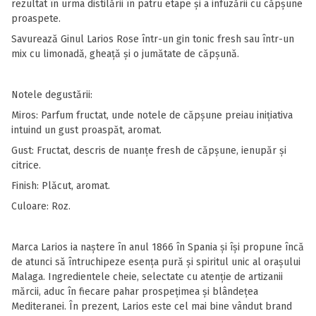
rezultat în urma distilării în patru etape şi a infuzării cu căpşune
proaspete.
Savurează Ginul Larios Rose într-un gin tonic fresh sau într-un
mix cu limonadă, gheaţă şi o jumătate de căpşună.
Notele degustării:
Miros: Parfum fructat, unde notele de căpşune preiau iniţiativa
intuind un gust proaspăt, aromat.
Gust: Fructat, descris de nuanţe fresh de căpşune, ienupăr şi
citrice.
Finish: Plăcut, aromat.
Culoare: Roz.
Marca Larios ia naștere în anul 1866 în Spania și își propune încă
de atunci să întruchipeze esența pură și spiritul unic al orașului
Malaga. Ingredientele cheie, selectate cu atenție de artizanii
mărcii, aduc în fiecare pahar prospețimea și blândețea
Mediteranei. În prezent, Larios este cel mai bine vândut brand