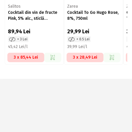
Salitos
Zarea
Za
Cocktail din vin de fructe
Cocktail To Go Hugo Rose,
Co
Pink, 5% alc., sticlă
8%, 750ml
To
6x330ml
89,94
Lei
29,99
Lei
3
+ 3 Lei
+ 0.5 Lei
45,42 Lei/l
39,99 Lei/l
46,
3 x 85,44 Lei
3 x 28,49 Lei