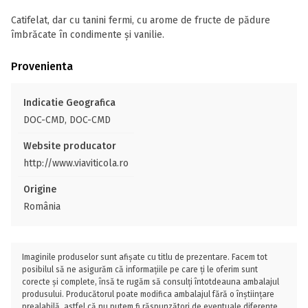
Catifelat, dar cu tanini fermi, cu arome de fructe de pădure
îmbrăcate în condimente și vanilie.
Provenienta
Indicatie Geografica
DOC-CMD, DOC-CMD
Website producator
http://www.viaviticola.ro
Origine
România
Imaginile produselor sunt afișate cu titlu de prezentare. Facem tot
posibilul să ne asigurăm că informațiile pe care ți le oferim sunt
corecte și complete, însă te rugăm să consulți întotdeauna ambalajul
produsului. Producătorul poate modifica ambalajul fără o înștiințare
prealabilă, astfel că nu putem fi răspunzători de eventuale diferențe