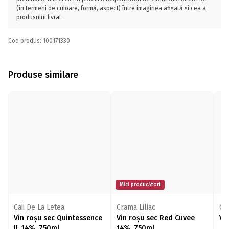
(în termeni de culoare, formă, aspect) între imaginea afișată și cea a
produsului livrat.
Cod produs: 100171330
Produse similare
Mici producători
Caii De La Letea
Crama Liliac
Cr
Vin roșu sec Quintessence
Vin roșu sec Red Cuvee
Vi
II, 14%, 750ml
14%, 750ml