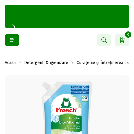
0
Acasă
Detergenți & igienizare
Curățenie și întreținerea casei