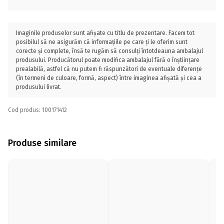
Imaginile produselor sunt afișate cu titlu de prezentare. Facem tot
posibilul să ne asigurăm că informațiile pe care ți le oferim sunt
corecte și complete, însă te rugăm să consulți întotdeauna ambalajul
produsului. Producătorul poate modifica ambalajul fără o înștiințare
prealabilă, astfel că nu putem fi răspunzători de eventuale diferențe
(în termeni de culoare, formă, aspect) între imaginea afișată și cea a
produsului livrat.
Cod produs: 100171412
Produse similare