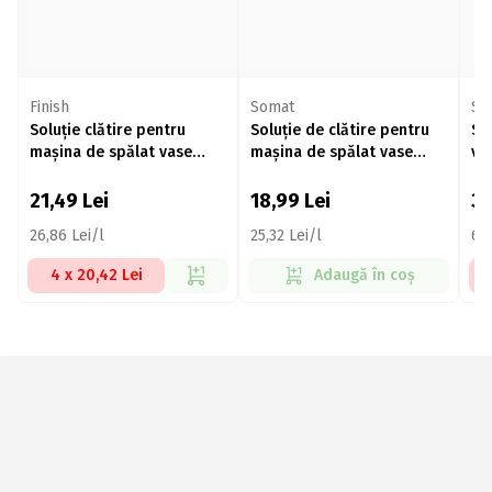
Finish
Somat
So
Soluție clătire pentru
Soluție de clătire pentru
So
mașina de spălat vase
mașina de spălat vase
va
800ml
750ml
21,49
Lei
18,99
Lei
3
26,86 Lei/l
25,32 Lei/l
62,
4 x 20,42 Lei
Adaugă în coș