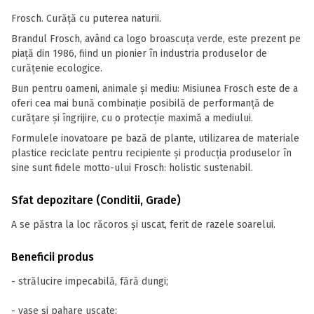
Frosch. Curăţă cu puterea naturii.
Brandul Frosch, având ca logo broascuța verde, este prezent pe
piață din 1986, fiind un pionier în industria produselor de
curățenie ecologice.
Bun pentru oameni, animale și mediu: Misiunea Frosch este de a
oferi cea mai bună combinație posibilă de performanță de
curățare și îngrijire, cu o protecție maximă a mediului.
Formulele inovatoare pe bază de plante, utilizarea de materiale
plastice reciclate pentru recipiente și producția produselor în
sine sunt fidele motto-ului Frosch: holistic sustenabil.
Sfat depozitare (Conditii, Grade)
A se păstra la loc răcoros și uscat, ferit de razele soarelui.
Beneficii produs
- strălucire impecabilă, fără dungi;
- vase și pahare uscate;