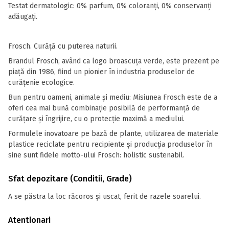
Testat dermatologic: 0% parfum, 0% coloranți, 0% conservanți
adăugați.
Frosch. Curăţă cu puterea naturii.
Brandul Frosch, având ca logo broascuța verde, este prezent pe
piață din 1986, fiind un pionier în industria produselor de
curățenie ecologice.
Bun pentru oameni, animale și mediu: Misiunea Frosch este de a
oferi cea mai bună combinație posibilă de performanță de
curățare și îngrijire, cu o protecție maximă a mediului.
Formulele inovatoare pe bază de plante, utilizarea de materiale
plastice reciclate pentru recipiente și producția produselor în
sine sunt fidele motto-ului Frosch: holistic sustenabil.
Sfat depozitare (Conditii, Grade)
A se păstra la loc răcoros și uscat, ferit de razele soarelui.
Atentionari