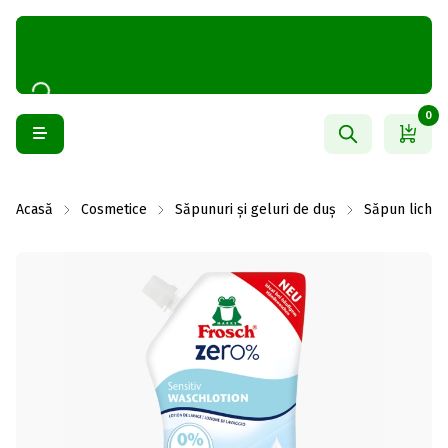
0
Acasă
Cosmetice
Săpunuri și geluri de duș
Săpun lichid