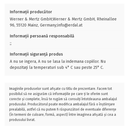
Informații producător
Werner & Mertz GmbH;Werner & Mertz GmbH, Rheinallee
96, 55120 Mainz, Germany;info@erdal.at
Informații persoană responsabilă
;;
Informații siguranță produs
A nu se ingera, A nu se lasa la indemana copiilor. Nu
depozitați la temperaturi sub 4° C sau peste 25° C.
Imaginile produselor sunt afișate cu titlu de prezentare. Facem tot
posibilul să ne asigurăm că informațiile pe care ți le oferim sunt
corecte și complete, însă te rugăm să consulți întotdeauna ambalajul
produsului. Producătorul poate modifica ambalajul fără o înștiințare
prealabilă, astfel că nu putem fi răspunzători de eventuale diferențe
(în termeni de culoare, formă, aspect) între imaginea afișată și cea a
produsului livrat.