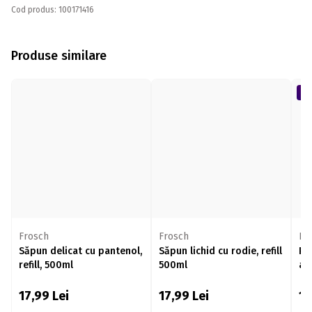
Cod produs: 100171416
Produse similare
Frosch
Frosch
Ig
Săpun delicat cu pantenol,
Săpun lichid cu rodie, refill
Re
refill, 500ml
500ml
an
17,99
Lei
17,99
Lei
1