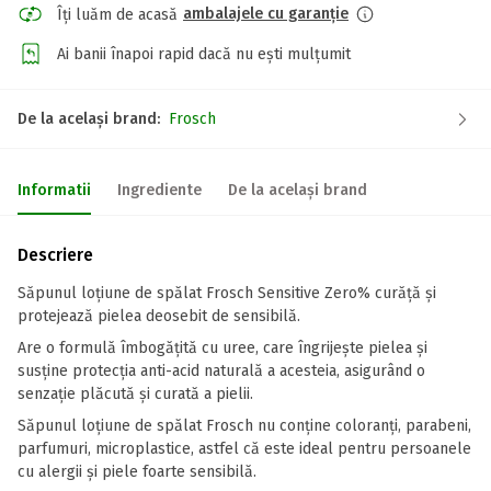
ambalajele cu garanție
Îți luăm de acasă
Ai banii înapoi rapid dacă nu ești mulțumit
De la același brand:
Frosch
Informatii
Ingrediente
De la același brand
Descriere
Săpunul loțiune de spălat Frosch Sensitive Zero% curăță și
protejează pielea deosebit de sensibilă.
Are o formulă îmbogățită cu uree, care îngrijește pielea și
susține protecția anti-acid naturală a acesteia, asigurând o
senzație plăcută și curată a pielii.
Săpunul loțiune de spălat Frosch nu conține coloranți, parabeni,
parfumuri, microplastice, astfel că este ideal pentru persoanele
cu alergii și piele foarte sensibilă.