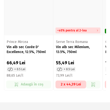
-40% pentru al 2-lea
De
Prince Mircea
Serve Terra Romana
Cr
Vin alb sec Cuvée D'
Vin alb sec Milenium,
Vi
Excellence, 12.5%, 750ml
13.5%, 750ml
D.
66,49
Lei
55,49
Lei
14
+ 0.5 Lei
+ 0.5 Lei
88,65 Lei/l
73,99 Lei/l
188
Adaugă în coș
2 x 44,39 Lei