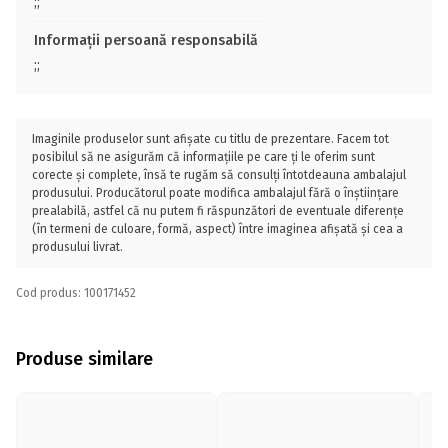
;;
Informații persoană responsabilă
;;
Imaginile produselor sunt afișate cu titlu de prezentare. Facem tot
posibilul să ne asigurăm că informațiile pe care ți le oferim sunt
corecte și complete, însă te rugăm să consulți întotdeauna ambalajul
produsului. Producătorul poate modifica ambalajul fără o înștiințare
prealabilă, astfel că nu putem fi răspunzători de eventuale diferențe
(în termeni de culoare, formă, aspect) între imaginea afișată și cea a
produsului livrat.
Cod produs: 100171452
Produse similare