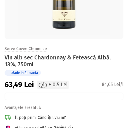
Serve Cuvée Clemence
Vin alb sec Chardonnay & Fetească Albă,
13%, 750ml
Made In Romania
63,49
Lei
+ 0.5 Lei
84,65 Lei/l
Avantajele Freshful:
Îl poți primi Când îți livrăm?
Genius
Ai livrare gratuită cu