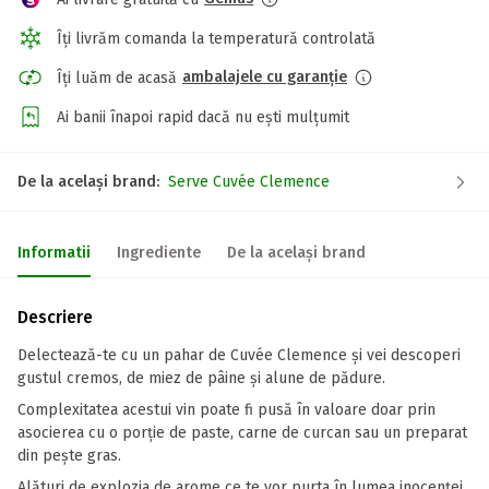
Îți livrăm comanda la temperatură controlată
ambalajele cu garanție
Îți luăm de acasă
Ai banii înapoi rapid dacă nu ești mulțumit
De la același brand:
Serve Cuvée Clemence
Informatii
Ingrediente
De la același brand
Descriere
Delectează-te cu un pahar de Cuvée Clemence și vei descoperi
gustul cremos, de miez de pâine și alune de pădure.
Complexitatea acestui vin poate fi pusă în valoare doar prin
asocierea cu o porție de paste, carne de curcan sau un preparat
din pește gras.
Alături de explozia de arome ce te vor purta în lumea inocenței,