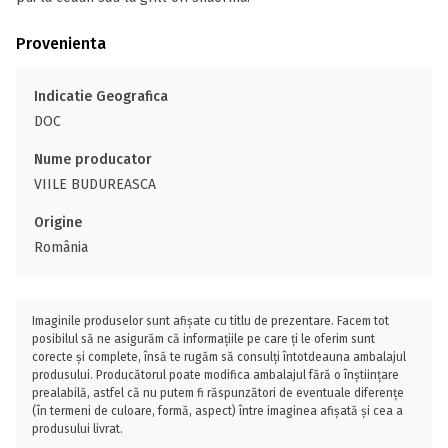
Provenienta
Indicatie Geografica
DOC
Nume producator
VIILE BUDUREASCA
Origine
România
Imaginile produselor sunt afișate cu titlu de prezentare. Facem tot
posibilul să ne asigurăm că informațiile pe care ți le oferim sunt
corecte și complete, însă te rugăm să consulți întotdeauna ambalajul
produsului. Producătorul poate modifica ambalajul fără o înștiințare
prealabilă, astfel că nu putem fi răspunzători de eventuale diferențe
(în termeni de culoare, formă, aspect) între imaginea afișată și cea a
produsului livrat.