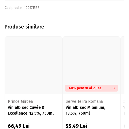
Cod produs: 100171558
Produse similare
-40% pentru al 2-lea
Prince Mircea
Serve Terra Romana
Se
Vin alb sec Cuvée D'
Vin alb sec Milenium,
Vi
Excellence, 12.5%, 750ml
13.5%, 750ml
Fe
66,49
Lei
55,49
Lei
6