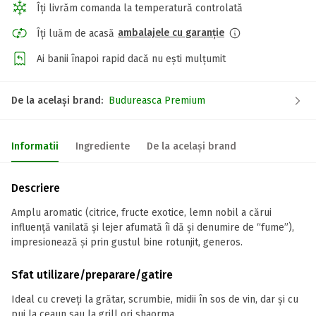
Îți livrăm comanda la temperatură controlată
ambalajele cu garanție
Îți luăm de acasă
Ai banii înapoi rapid dacă nu ești mulțumit
De la același brand:
Budureasca Premium
Informatii
Ingrediente
De la același brand
Descriere
Amplu aromatic (citrice, fructe exotice, lemn nobil a cărui
influență vanilată și lejer afumată îi dă și denumire de “fume”),
impresionează și prin gustul bine rotunjit, generos.
Sfat utilizare/preparare/gatire
Ideal cu creveți la grătar, scrumbie, midii în sos de vin, dar și cu
pui la ceaun sau la grill ori shaorma.