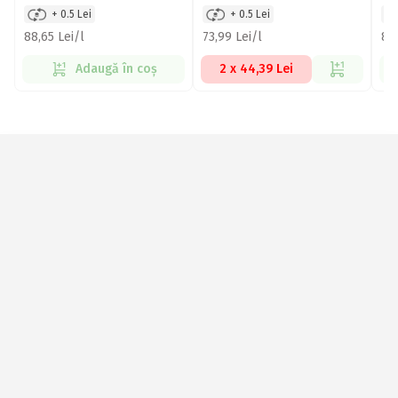
+ 0.5 Lei
+ 0.5 Lei
88,65 Lei/l
73,99 Lei/l
84,
Adaugă în coș
2 x 44,39 Lei