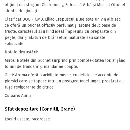
obţinut din struguri Chardonnay, Fetească Albă și Muscat Ottonel
atent selecționați.
Clasificat DOC – CMD, Liliac Crepuscul Blue este un vin alb sec
ce oferă un buchet olfactiv parfumat și arome delicioase de
fructe, caracterul său fiind ideal împreună cu preparate din
pește, dar și alături de brânzeturi maturate sau salate
sofisticate.
Notele degustării:
Miros: Notele din buchet surprind prin complexitatea lor, afişând
tonuri de trandafir și mandarine coapte.
Gust: Aroma oferă o aciditate medie, cu delicioase accente de
piersici care se topesc într-un postgust îndelungat, presărat cu
tușe revigorante de citrice.
Culoare: Auriu.
Sfat depozitare (Conditii, Grade)
Locuri uscate, racoroase.