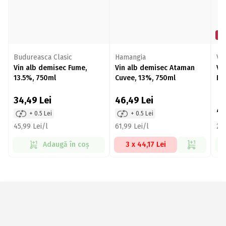
Mi
Budureasca Clasic
Hamangia
Ve
Vin alb demisec Fume,
Vin alb demisec Ataman
Vi
13.5%, 750ml
Cuvee, 13%, 750ml
Bl
34,49
Lei
46,49
Lei
4
+ 0.5 Lei
+ 0.5 Lei
45,99 Lei/l
61,99 Lei/l
25,
Adaugă în coș
3 x 44,17 Lei