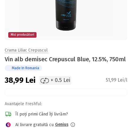
Mici producători
Crama Liliac Crepuscul
Vin alb demisec Crepuscul Blue, 12.5%, 750ml
Made In Romania
38,99
Lei
+ 0.5 Lei
51,99 Lei/l
Avantajele Freshful:
Îl poți primi Când îți livrăm?
Genius
Ai livrare gratuită cu