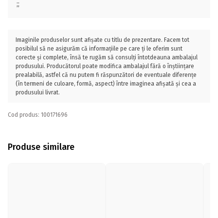
;;
Imaginile produselor sunt afișate cu titlu de prezentare. Facem tot
posibilul să ne asigurăm că informațiile pe care ți le oferim sunt
corecte și complete, însă te rugăm să consulți întotdeauna ambalajul
produsului. Producătorul poate modifica ambalajul fără o înștiințare
prealabilă, astfel că nu putem fi răspunzători de eventuale diferențe
(în termeni de culoare, formă, aspect) între imaginea afișată și cea a
produsului livrat.
Cod produs: 100171696
Produse similare