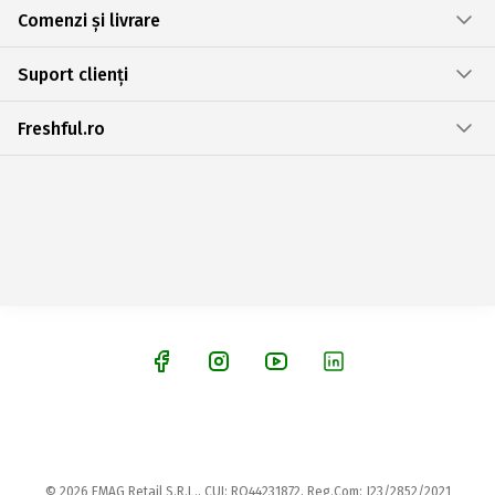
Comenzi și livrare
Suport clienți
Freshful.ro
© 2026 EMAG Retail S.R.L., CUI: RO44231872, Reg.Com: J23/2852/2021