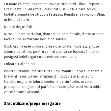
Cu toate că este inspirat de poveşti străvechi, Liliac Crepuscul
Green este un vin actual, clasificat DOC – CMD, care aduce
laolaltă soiurile de struguri Fetească Regală și Sauvignon Blanc
în felul său unic.
Notele degustării:
Miros: Buchet parfumat, dominat de note florale, dintre acestea
făcându-se remarcate florile de salcâm
Gust: Aroma este crudă şi oferă o aciditate moderată și tușe
intense de citrice, pentru ca mai apoi să se topească într-un
postgust îndelungat cu accente de mere verzi
Culoare: Galben pai.
Vinuri cu tradiție, din struguri culeși manual. Copți sub soarele
blând al Transilvaniei, strugurii din podgoriile Liliac sunt
transformați, prin tehnici moderne de vinificație, în vinuri
proaspete, elegante și parfumate, care păstrează vie tradiția
viticolă transilvăneană.
Sfat utilizare/preparare/gatire