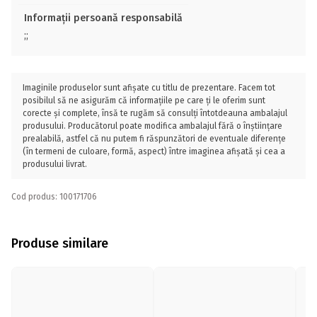
Informații persoană responsabilă
;;
Imaginile produselor sunt afișate cu titlu de prezentare. Facem tot
posibilul să ne asigurăm că informațiile pe care ți le oferim sunt
corecte și complete, însă te rugăm să consulți întotdeauna ambalajul
produsului. Producătorul poate modifica ambalajul fără o înștiințare
prealabilă, astfel că nu putem fi răspunzători de eventuale diferențe
(în termeni de culoare, formă, aspect) între imaginea afișată și cea a
produsului livrat.
Cod produs: 100171706
Produse similare