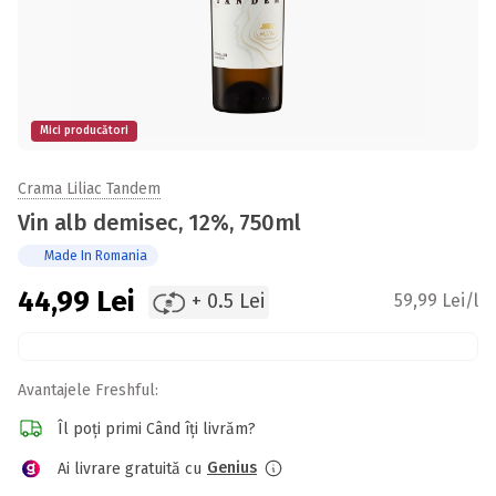
Mici producători
Crama Liliac Tandem
Vin alb demisec, 12%, 750ml
Made In Romania
44,99
Lei
+ 0.5 Lei
59,99 Lei/l
Avantajele Freshful:
Îl poți primi Când îți livrăm?
Genius
Ai livrare gratuită cu