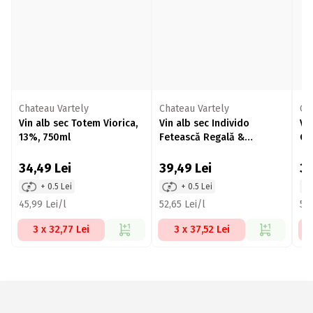
Chateau Vartely
Chateau Vartely
Ch
Vin alb sec Totem Viorica,
Vin alb sec Individo
Vi
13%, 750ml
Fetească Regală &
Gr
Riesling, 13.5%, 750ml
75
34,49
Lei
39,49
Lei
3
+ 0.5 Lei
+ 0.5 Lei
45,99 Lei/l
52,65 Lei/l
53,
3 x 32,77 Lei
3 x 37,52 Lei