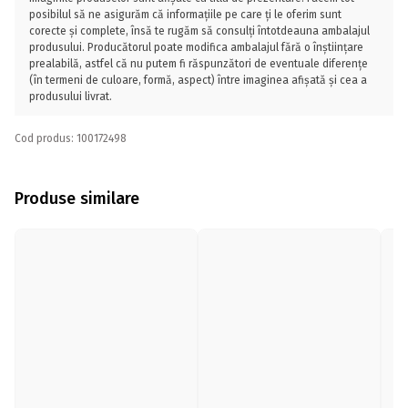
posibilul să ne asigurăm că informațiile pe care ți le oferim sunt
corecte și complete, însă te rugăm să consulți întotdeauna ambalajul
produsului. Producătorul poate modifica ambalajul fără o înștiințare
prealabilă, astfel că nu putem fi răspunzători de eventuale diferențe
(în termeni de culoare, formă, aspect) între imaginea afișată și cea a
produsului livrat.
Cod produs: 100172498
Produse similare