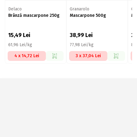
Delaco
Granarolo
Gr
Brânză mascarpone 250g
Mascarpone 500g
Ma
15,49
Lei
38,99
Lei
2
61,96 Lei/kg
77,98 Lei/kg
85
4 x 14,72 Lei
3 x 37,04 Lei