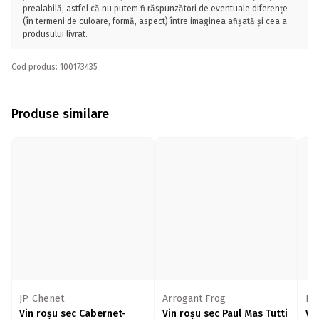
prealabilă, astfel că nu putem fi răspunzători de eventuale diferențe
(în termeni de culoare, formă, aspect) între imaginea afișată și cea a
produsului livrat.
Cod produs: 100173435
Produse similare
JP. Chenet
Arrogant Frog
Le
Vin roșu sec Cabernet-
Vin roșu sec Paul Mas Tutti
Vi