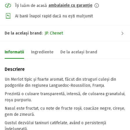
ambalajele cu garanție
Îți luăm de acasă
Ai banii înapoi rapid dacă nu ești mulțumit
De la același brand:
JP. Chenet
Informatii
Ingrediente
De la același brand
Descriere
Un Merlot tipic şi foarte aromat, făcut din struguri culeși din
podgoriile din regiunea Languedoc-Roussillon, Franța.
Prezintă o culoare transparentă, intensă, de culoarea granatului,
roşu purpuriu.
Nasul este fructat, cu note de fructe roşii, coacăze negre, cireşe,
gem de zmeură.
Gustul dezvălui taninuri catifelate, având o persistenţă
îndelungată.