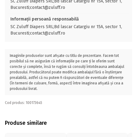
SC Zuluff Diapers SRL;Bd lascar Catargiu nr 15A, sector 1,
Bucuresti;contact@zuluff.ro
Informații persoană responsabilă
SC Zuluff Diapers SRL;Bd lascar Catargiu nr 15A, sector 1,
Bucuresti;contact@zuluff.ro
Imaginile produselor sunt afișate cu titlu de prezentare. Facem tot
posibilul să ne asigurăm că informațiile pe care ți le oferim sunt
corecte și complete, însă te rugăm să consulți întotdeauna ambalajul
produsului. Producătorul poate modifica ambalajul fără o înștiințare
prealabilă, astfel că nu putem fi răspunzători de eventuale diferențe
(în termeni de culoare, formă, aspect) între imaginea afișată și cea a
produsului livrat.
Cod produs: 100173645
Produse similare