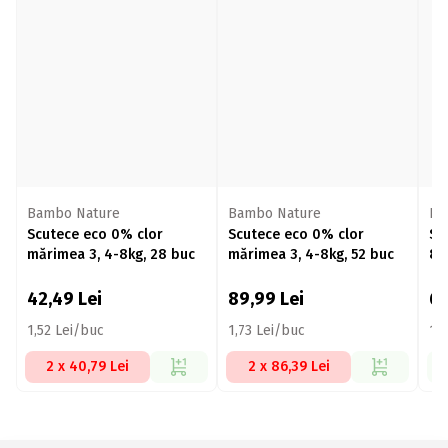
Bambo Nature
Bambo Nature
Kit
Scutece eco 0% clor
Scutece eco 0% clor
Sc
mărimea 3, 4-8kg, 28 buc
mărimea 3, 4-8kg, 52 buc
8k
42,49
Lei
89,99
Lei
6
1,52 Lei/buc
1,73 Lei/buc
1,
2 x 40,79 Lei
2 x 86,39 Lei