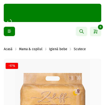
0
Acasă
Mama & copilul
Igienă bebe
Scutece
-17%