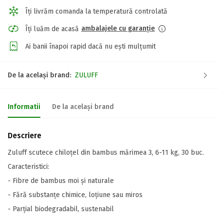
Îți livrăm comanda la temperatură controlată
ambalajele cu garanție
Îți luăm de acasă
Ai banii înapoi rapid dacă nu ești mulțumit
De la același brand:
ZULUFF
Informatii
De la același brand
Descriere
Zuluff scutece chiloțel din bambus mărimea 3, 6-11 kg, 30 buc.
Caracteristici:
- Fibre de bambus moi și naturale
- Fără substanțe chimice, loțiune sau miros
- Parțial biodegradabil, sustenabil