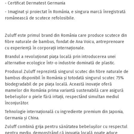
- Certificat Dermatest Germania
- Imaginat și proiectat în România, e singura marcă înregistrată
românească de scutece refolosibile.
Zuluff este primul brand din România care produce scutece din
fibre naturale de bambus, fondat de Ana Voicu, antreprenoare
cu experiență în corporații internaționale.
Brandul a revoluționat piața locală prin introducerea unei
alternative ecologice într-o industrie dominată de plastic.
Produsul Zuluff reprezintă singurul scutec din fibre naturale de
bambus disponibil în România și totodată singurul scutec 75%
biodegradabil de pe piața locală. Această inovație oferă
mamelor din România prima variantă sustenabilă care asigură
bebelușilor o piele fără iritații, respectând simultan mediul
înconjurător.
Tehnologie internațională cu ingrediente premium din Japonia,
Germania și China.
Zuluff combină grija pentru sănătatea bebelușilor cu respectul
pentru mediu, demonstrând că inovația locală poate aduce