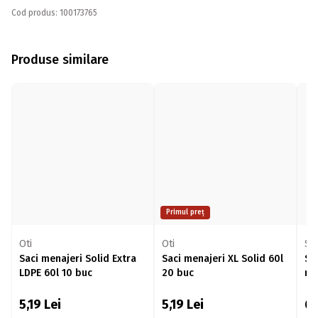
Cod produs: 100173765
Produse similare
Primul preț
Oti
Oti
Sa
Saci menajeri Solid Extra
Saci menajeri XL Solid 60l
Sa
LDPE 60l 10 buc
20 buc
rez
bu
5,19
Lei
5,19
Lei
6