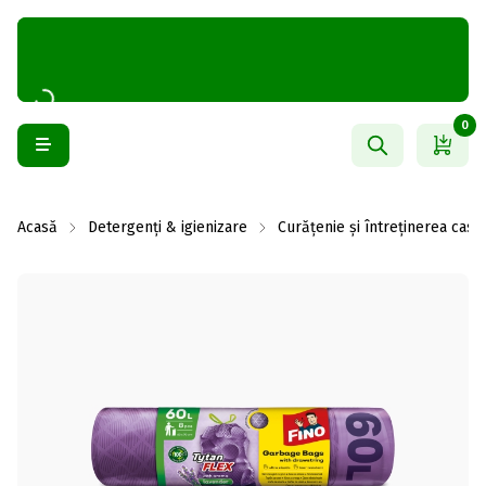
0
Acasă
Detergenți & igienizare
Curățenie și întreținerea casei