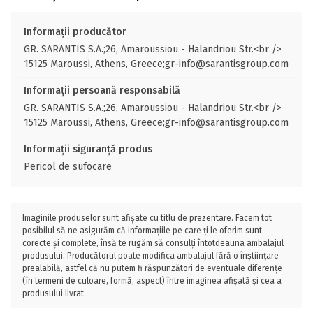
Informații producător
GR. SARANTIS S.A.;26, Amaroussiou - Halandriou Str.<br />
15125 Maroussi, Athens, Greece;gr-info@sarantisgroup.com
Informații persoană responsabilă
GR. SARANTIS S.A.;26, Amaroussiou - Halandriou Str.<br />
15125 Maroussi, Athens, Greece;gr-info@sarantisgroup.com
Informații siguranță produs
Pericol de sufocare
Imaginile produselor sunt afișate cu titlu de prezentare. Facem tot
posibilul să ne asigurăm că informațiile pe care ți le oferim sunt
corecte și complete, însă te rugăm să consulți întotdeauna ambalajul
produsului. Producătorul poate modifica ambalajul fără o înștiințare
prealabilă, astfel că nu putem fi răspunzători de eventuale diferențe
(în termeni de culoare, formă, aspect) între imaginea afișată și cea a
produsului livrat.