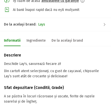
ambalajele cu garanție
Îți luăm de acasă
Ai banii înapoi rapid dacă nu ești mulțumit
De la același brand:
Lays
Informatii
Ingrediente
De la același brand
Descriere
Deschide Lay's, savurează fiecare zi!
Din cartofi atent selecționați, cu gust de cașcaval, chipsurile
Lay’s sunt atât de crocante și delicioase!
Sfat depozitare (Conditii, Grade)
A se păstra în locuri răcoroase și uscate, ferite de razele
soarelui și de îngheț.