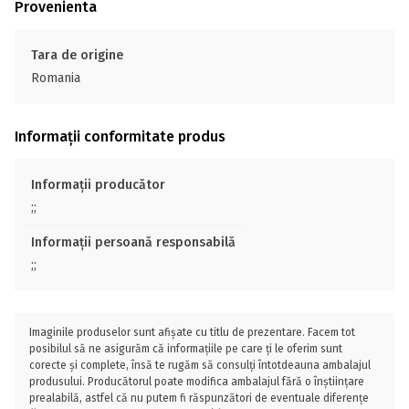
Provenienta
Tara de origine
Romania
Informații conformitate produs
Informații producător
;;
Informații persoană responsabilă
;;
Imaginile produselor sunt afișate cu titlu de prezentare. Facem tot
posibilul să ne asigurăm că informațiile pe care ți le oferim sunt
corecte și complete, însă te rugăm să consulți întotdeauna ambalajul
produsului. Producătorul poate modifica ambalajul fără o înștiințare
prealabilă, astfel că nu putem fi răspunzători de eventuale diferențe