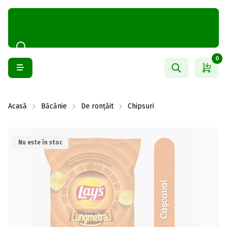
0
Acasă
Băcănie
De ronțăit
Chipsuri
Nu este în stoc