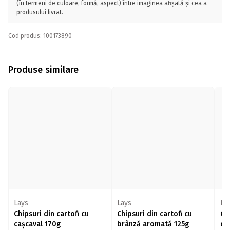
(în termeni de culoare, formă, aspect) între imaginea afișată și cea a
produsului livrat.
Cod produs: 100173890
Produse similare
Lays
Lays
Pr
Chipsuri din cartofi cu
Chipsuri din cartofi cu
Ch
cașcaval 170g
brânză aromată 125g
de