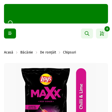
0
Acasă
Băcănie
De ronțăit
Chipsuri