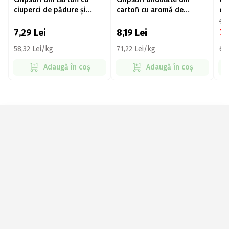
ciuperci de pădure și
cartofi cu aromă de
ca
smântână 125g
hamburger, Wavy 115g
de 
9,
7,29
Lei
8,19
Lei
7
58,32 Lei/kg
71,22 Lei/kg
62
Adaugă în coș
Adaugă în coș