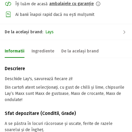
ambalajele cu garanție
Îți luăm de acasă
Ai banii înapoi rapid dacă nu ești mulțumit
De la același brand:
Lays
Informatii
Ingrediente
De la același brand
Descriere
Deschide Lay's, savurează fiecare zi!
Din cartofi atent selecționați, cu gust de chilli și lime, chipsurile
Lay’s Maxx sunt Maxx de gustoase, Maxx de crocante, Maxx de
ondulate!
Sfat depozitare (Conditii, Grade)
A se păstra în locuri răcoroase și uscate, ferite de razele
soarelui și de îngheț.