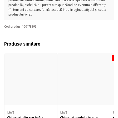
produsului. Producătorul poate modifica ambalajul fără o înștiințare
prealabilă, astfel că nu putem fi răspunzători de eventuale diferențe
(în termeni de culoare, formă, aspect) între imaginea afișată și cea a
produsului livrat.
Cod produs: 100173893
Produse similare
-1
Lays
Lays
La
Chipsuri din cartofi cu
Chipsuri ondulate din
Ch