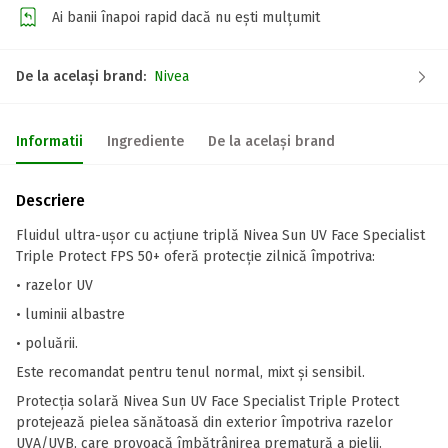
Ai banii înapoi rapid dacă nu ești mulțumit
De la același brand:
Nivea
Informatii
Ingrediente
De la același brand
Descriere
Fluidul ultra-ușor cu acțiune triplă Nivea Sun UV Face Specialist
Triple Protect FPS 50+ oferă protecție zilnică împotriva:
• razelor UV
• luminii albastre
• poluării.
Este recomandat pentru tenul normal, mixt și sensibil.
Protecția solară Nivea Sun UV Face Specialist Triple Protect
protejează pielea sănătoasă din exterior împotriva razelor
UVA/UVB, care provoacă îmbătrânirea prematură a pielii.