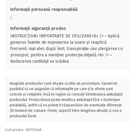
Informații persoană responsabilă
;;
Informații siguranță produs
INSTRUCȚIUNI IMPORTANTE DE UTILIZARE<br /> • Aplică
generos înainte de expunerea la soare și reaplică
frecvent, mai ales după înot, transpirație sau ștergerea cu
prosopul, pentru a menține protecția inițială.<br /> •
Reducerea cantității va scădea
Imaginile produselor sunt afișate cu titlu de prezentare. Facem tot
posibilul să ne asigurăm că informațiile pe care ți le oferim sunt
corecte și complete, însă te rugăm să consulți întotdeauna ambalajul
produsului. Producătorul poate modifica ambalajul fără o înștiințare
prealabilă, astfel că nu putem fi răspunzători de eventuale diferențe
(în termeni de culoare, formă, aspect) între imaginea afișată și cea a
produsului livrat.
Cod produs: 100174348