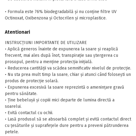
• Formula este 76% biodegradabilă și nu conține filtre UV
Octinoxat, Oxibenzona și Octocrilen și microplastice.
Atentionari
INSTRUCȚIUNI IMPORTANTE DE UTILIZARE
• Aplică generos înainte de expunerea la soare și reaplică
frecvent, mai ales după înot, transpirație sau ștergerea cu
prosopul, pentru a menține protecția inițială.
• Reducerea cantității va scădea semnificativ nivelul de protecție.
• Nu sta prea mult timp la soare, chiar și atunci când folosești un
produs de protecție solară.
• Expunerea excesivă la soare reprezintă o amenințare gravă
pentru sănătate.
• Ține bebelușii și copiii mici departe de lumina directă a
soarelui.
• Evită contactul cu ochii.
• Lasă produsul să se absoarbă complet și evită contactul direct
cu țesăturile și suprafețele dure pentru a preveni pătrunderea
petele.