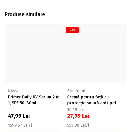
Produse similare
-23%
Nivea
Elmiplant
Ur
Primer Daily UV Serum 2 în
Cremă pentru față cu
Sti
1, SPF 50, 30ml
protecție solară anti-pete
pr
pigmentare SPF 50, 50ml
SP
36,49
Lei
47,99
Lei
27,99
Lei
8
1599,67 Lei/l
559,80 Lei/l
49