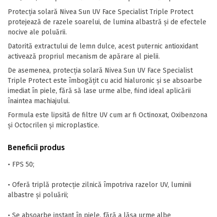
Protecția solară Nivea Sun UV Face Specialist Triple Protect
protejează de razele soarelui, de lumina albastră și de efectele
nocive ale poluării.
Datorită extractului de lemn dulce, acest puternic antioxidant
activează propriul mecanism de apărare al pielii.
De asemenea, protecția solară Nivea Sun UV Face Specialist
Triple Protect este îmbogățit cu acid hialuronic și se absoarbe
imediat în piele, fără să lase urme albe, fiind ideal aplicării
înaintea machiajului.
Formula este lipsită de filtre UV cum ar fi Octinoxat, Oxibenzona
și Octocrilen și microplastice.
Beneficii produs
• FPS 50;
• Oferă triplă protecție zilnică împotriva razelor UV, luminii
albastre și poluării;
• Se absoarbe instant în piele, fără a lăsa urme albe