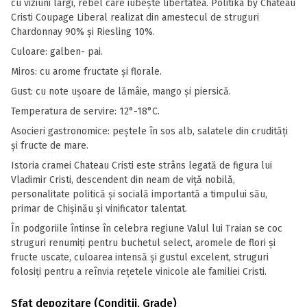
cu viziuni largi, rebel care iubește libertatea. Politika by Chateau
Cristi Coupage Liberal realizat din amestecul de struguri
Chardonnay 90% și Riesling 10%.
Culoare: galben- pai.
Miros: cu arome fructate și florale.
Gust: cu note ușoare de lămâie, mango și piersică.
Temperatura de servire: 12°-18°C.
Asocieri gastronomice: peștele în sos alb, salatele din crudități
și fructe de mare.
Istoria cramei Chateau Cristi este strâns legată de figura lui
Vladimir Cristi, descendent din neam de viță nobilă,
personalitate politică și socială importantă a timpului său,
primar de Chișinău și vinificator talentat.
În podgoriile întinse în celebra regiune Valul lui Traian se coc
struguri renumiți pentru buchetul select, aromele de flori și
fructe uscate, culoarea intensă și gustul excelent, struguri
folosiți pentru a reînvia rețetele vinicole ale familiei Cristi.
Sfat depozitare (Conditii, Grade)