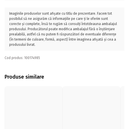
Imaginile produselor sunt afișate cu titlu de prezentare. Facem tot
posibilul să ne asigurăm că informațiile pe care ți le oferim sunt
corecte și complete, însă te rugăm să consulți întotdeauna ambalajul
produsului. Producătorul poate modifica ambalajul fără o înștiințare
prealabilă, astfel că nu putem fi răspunzători de eventuale diferențe
(în termeni de culoare, formă, aspect) între imaginea afișată și cea a
produsului livrat.
Cod produs: 100174985
Produse similare