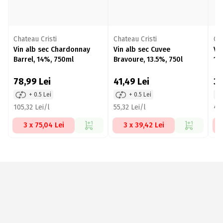
Chateau Cristi
Chateau Cristi
Ch
Vin alb sec Chardonnay
Vin alb sec Cuvee
Vi
Barrel, 14%, 750ml
Bravoure, 13.5%, 750l
13
78,99
Lei
41,49
Lei
3
+ 0.5 Lei
+ 0.5 Lei
105,32 Lei/l
55,32 Lei/l
45,
3 x 75,04 Lei
3 x 39,42 Lei