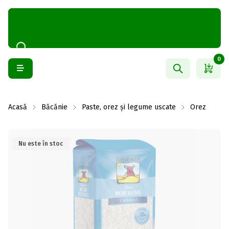
0
Acasă
Băcănie
Paste, orez și legume uscate
Orez
Nu este în stoc