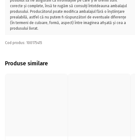
posibilul să ne asigurăm că informațiile pe care ți le oferim sunt
corecte și complete, însă te rugăm să consulți întotdeauna ambalajul
produsului. Producătorul poate modifica ambalajul fără o înștiințare
prealabilă, astfel că nu putem fi răspunzători de eventuale diferențe
(în termeni de culoare, formă, aspect) între imaginea afișată și cea a
produsului livrat.
Cod produs: 100175415
Produse similare