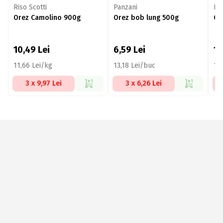
Riso Scotti
Panzani
Ris
Orez Camolino 900g
Orez bob lung 500g
Or
10,49
Lei
6,59
Lei
10
11,66 Lei/kg
13,18 Lei/buc
11,
3 x 9,97 Lei
3 x 6,26 Lei