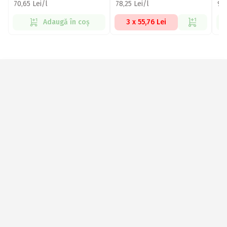
70,65 Lei/l
78,25 Lei/l
94,
Adaugă în coș
3 x 55,76 Lei