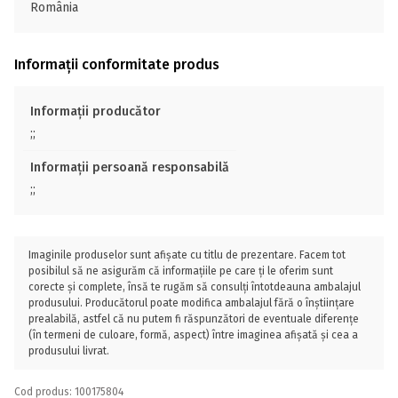
România
Informații conformitate produs
Informații producător
;;
Informații persoană responsabilă
;;
Imaginile produselor sunt afișate cu titlu de prezentare. Facem tot
posibilul să ne asigurăm că informațiile pe care ți le oferim sunt
corecte și complete, însă te rugăm să consulți întotdeauna ambalajul
produsului. Producătorul poate modifica ambalajul fără o înștiințare
prealabilă, astfel că nu putem fi răspunzători de eventuale diferențe
(în termeni de culoare, formă, aspect) între imaginea afișată și cea a
produsului livrat.
Cod produs: 100175804