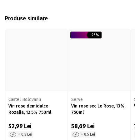
Produse similare
-25%
Castel Bolovanu
Serve
Se
Vin rose demidulce
Vin rose sec Le Rose, 13%,
Vi
Rozalia, 12.5% 750ml
750ml
52,99
Lei
58,69
Lei
7
+ 0.5 Lei
+ 0.5 Lei