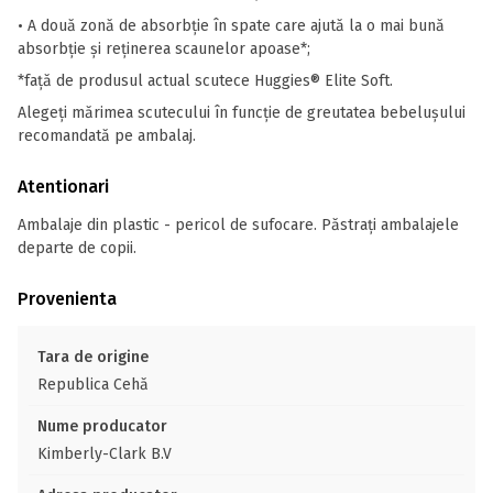
• A două zonă de absorbție în spate care ajută la o mai bună
absorbție și reţinerea scaunelor apoase*;
*faţă de produsul actual scutece Huggies® Elite Soft.
Alegeți mărimea scutecului în funcție de greutatea bebelușului
recomandată pe ambalaj.
Atentionari
Ambalaje din plastic - pericol de sufocare. Păstrați ambalajele
departe de copii.
Provenienta
Tara de origine
Republica Cehă
Nume producator
Kimberly-Clark B.V