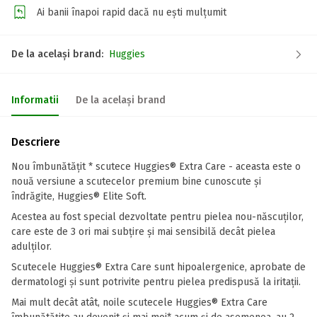
Ai banii înapoi rapid dacă nu ești mulțumit
De la același brand:
Huggies
Informatii
De la același brand
Descriere
Nou îmbunătățit * scutece Huggies® Extra Care - aceasta este o
nouă versiune a scutecelor premium bine cunoscute și
îndrăgite, Huggies® Elite Soft.
Acestea au fost special dezvoltate pentru pielea nou-născuților,
care este de 3 ori mai subțire și mai sensibilă decât pielea
adulților.
Scutecele Huggies® Extra Care sunt hipoalergenice, aprobate de
dermatologi şi sunt potrivite pentru pielea predispusă la iritații.
Mai mult decât atât, noile scutecele Huggies® Extra Care