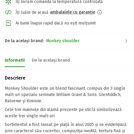
Îți livrăm comanda la temperatură controlată
ambalajele cu garanție
Îți luăm de acasă
Ai banii înapoi rapid dacă nu ești mulțumit
De la același brand:
Monkey shoulder
Informatii
De la același brand
Descriere
Monkey Shoulder este un blend fascinant, compus din 3 single
malt-uri speciale semnate William Grant & Sons: Glenfiddich,
Balvenie şi Kininvie.
Cele trei maimuţe din alamă prezente pe sticlă simbolizează
aceste trei single malt-uri.
Sortimentul a fost lansat pe piaţă în anul 2005 şi se evidenţiază
prin caracterul său cuceritor, compoziţia inedită, textura fină şi