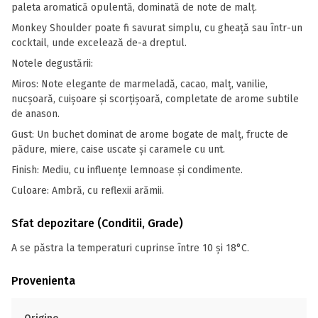
paleta aromatică opulentă, dominată de note de malţ.
Monkey Shoulder poate fi savurat simplu, cu gheaţă sau într-un
cocktail, unde excelează de-a dreptul.
Notele degustării:
Miros: Note elegante de marmeladă, cacao, malţ, vanilie,
nucşoară, cuişoare şi scorţişoară, completate de arome subtile
de anason.
Gust: Un buchet dominat de arome bogate de malţ, fructe de
pădure, miere, caise uscate şi caramele cu unt.
Finish: Mediu, cu influenţe lemnoase şi condimente.
Culoare: Ambră, cu reflexii arămii.
Sfat depozitare (Conditii, Grade)
A se păstra la temperaturi cuprinse între 10 și 18°C.
Provenienta