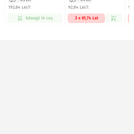
192,84 Lei/l
92,84 Lei/l
93,
Adaugă în coș
3 x 61,74 Lei