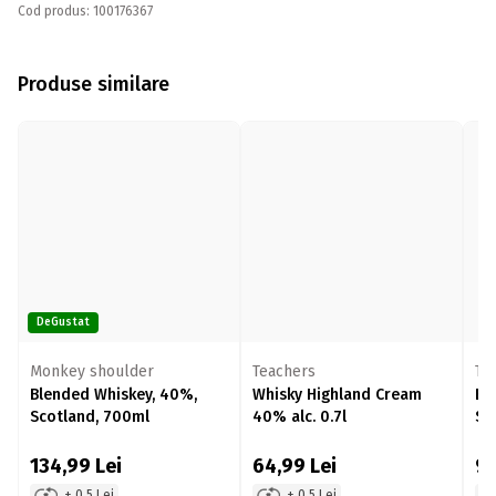
Cod produs: 100176367
Produse similare
DeGustat
Monkey shoulder
Teachers
Te
Blended Whiskey, 40%,
Whisky Highland Cream
Bl
Scotland, 700ml
40% alc. 0.7l
Sco
134,99
Lei
64,99
Lei
9
+ 0.5 Lei
+ 0.5 Lei