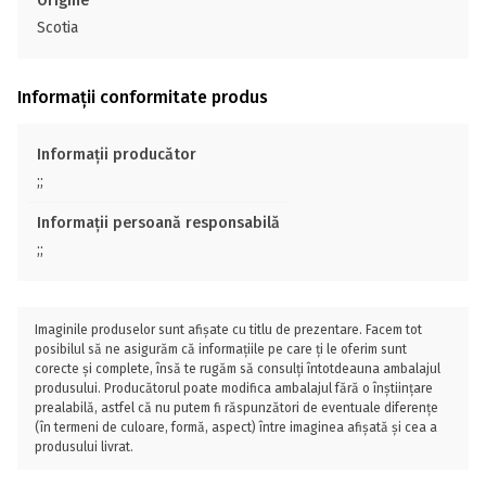
Origine
Scotia
Informații conformitate produs
Informații producător
;;
Informații persoană responsabilă
;;
Imaginile produselor sunt afișate cu titlu de prezentare. Facem tot
posibilul să ne asigurăm că informațiile pe care ți le oferim sunt
corecte și complete, însă te rugăm să consulți întotdeauna ambalajul
produsului. Producătorul poate modifica ambalajul fără o înștiințare
prealabilă, astfel că nu putem fi răspunzători de eventuale diferențe
(în termeni de culoare, formă, aspect) între imaginea afișată și cea a
produsului livrat.