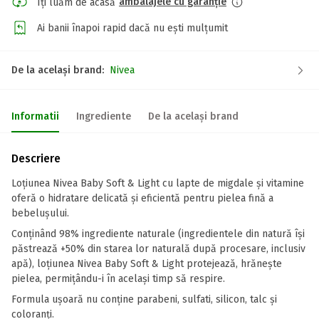
ambalajele cu garanție
Îți luăm de acasă
Ai banii înapoi rapid dacă nu ești mulțumit
De la același brand:
Nivea
Informatii
Ingrediente
De la același brand
Descriere
Loțiunea Nivea Baby Soft & Light cu lapte de migdale și vitamine
oferă o hidratare delicată și eficientă pentru pielea fină a
bebelușului.
Conținând 98% ingrediente naturale (ingredientele din natură își
păstrează +50% din starea lor naturală după procesare, inclusiv
apă), loțiunea Nivea Baby Soft & Light protejează, hrănește
pielea, permițându-i în același timp să respire.
Formula ușoară nu conține parabeni, sulfati, silicon, talc și
coloranți.