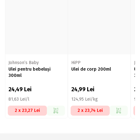
Johnson’s Baby
HiPP
Jo
Ulei pentru bebeluși
Ulei de corp 200ml
Ul
300ml
30
24,49
Lei
24,99
Lei
2
81,63 Lei/l
124,95 Lei/kg
93,
2 x 23,27 Lei
2 x 23,74 Lei