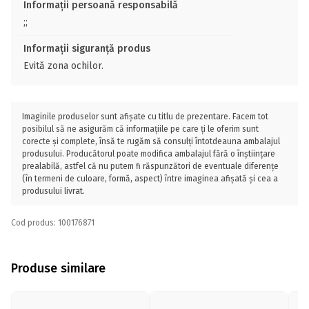
Informații persoană responsabilă
;;
Informații siguranță produs
Evită zona ochilor.
Imaginile produselor sunt afișate cu titlu de prezentare. Facem tot
posibilul să ne asigurăm că informațiile pe care ți le oferim sunt
corecte și complete, însă te rugăm să consulți întotdeauna ambalajul
produsului. Producătorul poate modifica ambalajul fără o înștiințare
prealabilă, astfel că nu putem fi răspunzători de eventuale diferențe
(în termeni de culoare, formă, aspect) între imaginea afișată și cea a
produsului livrat.
Cod produs: 100176871
Produse similare