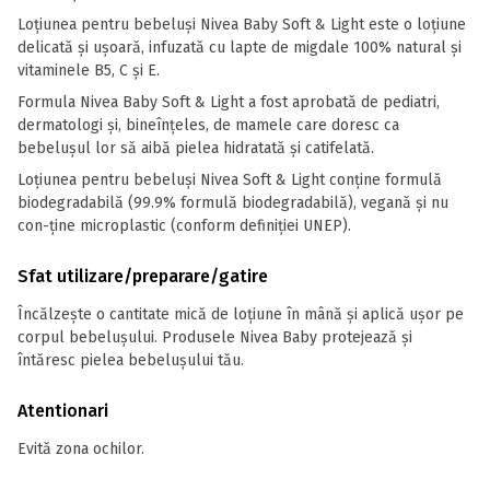
Loțiunea pentru bebeluși Nivea Baby Soft & Light este o loțiune
delicată și ușoară, infuzată cu lapte de migdale 100% natural și
vitaminele B5, C și E.
Formula Nivea Baby Soft & Light a fost aprobată de pediatri,
dermatologi și, bineînțeles, de mamele care doresc ca
bebelușul lor să aibă pielea hidratată și catifelată.
Loțiunea pentru bebeluși Nivea Soft & Light conține formulă
biodegradabilă (99.9% formulă biodegradabilă), vegană și nu
con-ține microplastic (conform definiției UNEP).
Sfat utilizare/preparare/gatire
Încălzește o cantitate mică de loțiune în mână și aplică ușor pe
corpul bebelușului. Produsele Nivea Baby protejează și
întăresc pielea bebelușului tău.
Atentionari
Evită zona ochilor.