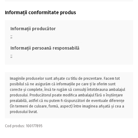
Informații conformitate produs
Informații producător
;;
Informații persoană responsabilă
;;
Imaginile produselor sunt afișate cu titlu de prezentare. Facem tot
posibilul să ne asigurăm că informațiile pe care ți le oferim sunt
corecte și complete, însă te rugăm să consulți întotdeauna ambalajul
produsului. Producătorul poate modifica ambalajul fără o înștiințare
prealabilă, astfel că nu putem fi răspunzători de eventuale diferențe
(în termeni de culoare, formă, aspect) între imaginea afișată și cea a
produsului livrat.
Cod produs: 100177895