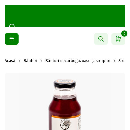
0
Acasă
Băuturi
Băuturi necarbogazoase și siropuri
Siropu