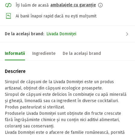
ambalajele cu garanție
Îți luăm de acasă
Ai banii înapoi rapid dacă nu ești mulțumit
De la același brand:
Livada Domniței
Informatii
Ingrediente
De la același brand
Descriere
Siropul de căpșuni de la Livada Domniței este un produs
artizanal, obținut din căpșuni ecologice proaspete.
Siropul de căpșuni este delicios în combinație cu apă minerală
și gheață, limonadă sau ca ingredient în diverse cocktailuri.
Produs pasteurizat si sterilizat.
Produsele Livada Domniței sunt obținute din fructe crescute
fără îngrășăminte chimice și nu conțin nici aditivi alimentari,
coloranți sau conservanți.
Livada Domniței este o afacere de familie românească, pornită