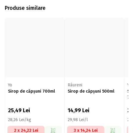
Produse similare
Yo
Râureni
Yo
Sirop de căpșuni 700ml
Sirop de căpșuni 500ml
Si
70
25,49
Lei
14,99
Lei
2
28,26 Lei/kg
29,98 Lei/l
27,
2 x 24,22 Lei
3 x 14,24 Lei