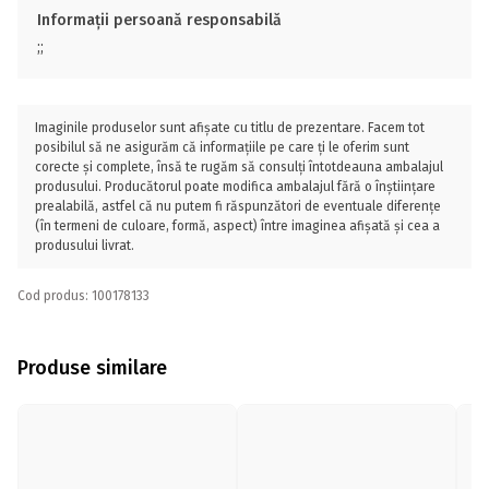
Informații persoană responsabilă
;;
Imaginile produselor sunt afișate cu titlu de prezentare. Facem tot
posibilul să ne asigurăm că informațiile pe care ți le oferim sunt
corecte și complete, însă te rugăm să consulți întotdeauna ambalajul
produsului. Producătorul poate modifica ambalajul fără o înștiințare
prealabilă, astfel că nu putem fi răspunzători de eventuale diferențe
(în termeni de culoare, formă, aspect) între imaginea afișată și cea a
produsului livrat.
Cod produs: 100178133
Produse similare