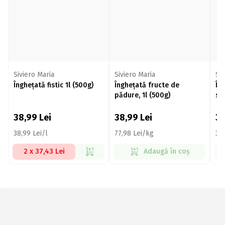
Siviero Maria
Siviero Maria
Siv
Înghețată fistic 1l (500g)
Înghețată fructe de
În
pădure, 1l (500g)
si
pa
38,99
Lei
38,99
Lei
3
38,99 Lei/l
77,98 Lei/kg
39,
2 x 37,43 Lei
Adaugă în coș