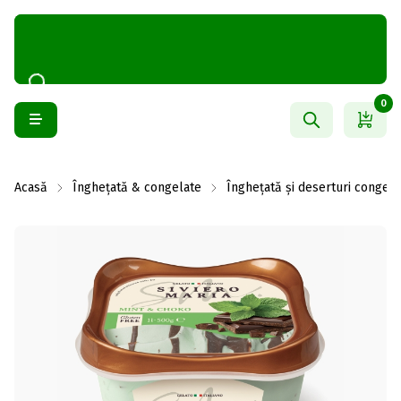
0
Acasă
Înghețată & congelate
Înghețată și deserturi congela