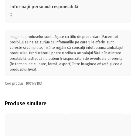
Informații persoană responsabilă
;;
Imaginile produselor sunt afișate cu titlu de prezentare. Facem tot
posibilul să ne asigurăm că informațiile pe care ți le oferim sunt
corecte și complete, însă te rugăm să consulți întotdeauna ambalajul
produsului. Producătorul poate modifica ambalajul fără o înștiințare
prealabilă, astfel că nu putem fi răspunzători de eventuale diferențe
(în termeni de culoare, formă, aspect) între imaginea afișată și cea a
produsului livrat.
Cod produs: 100178183
Produse similare