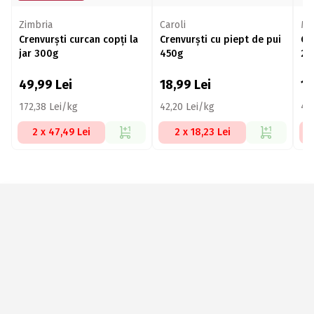
Zimbria
Caroli
Me
Crenvurști curcan copți la
Crenvurști cu piept de pui
Cr
jar 300g
450g
25
49,99
Lei
18,99
Lei
1
172,38 Lei/kg
42,20 Lei/kg
43
2 x 47,49 Lei
2 x 18,23 Lei