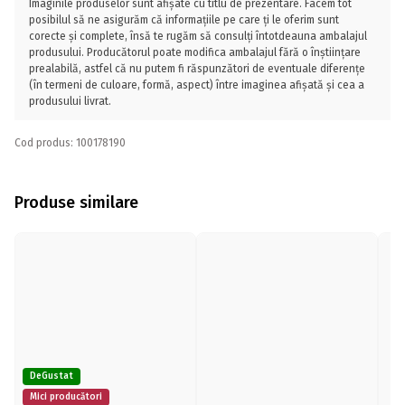
Imaginile produselor sunt afișate cu titlu de prezentare. Facem tot
posibilul să ne asigurăm că informațiile pe care ți le oferim sunt
corecte și complete, însă te rugăm să consulți întotdeauna ambalajul
produsului. Producătorul poate modifica ambalajul fără o înștiințare
prealabilă, astfel că nu putem fi răspunzători de eventuale diferențe
(în termeni de culoare, formă, aspect) între imaginea afișată și cea a
produsului livrat.
Cod produs: 100178190
Produse similare
DeGustat
Mici producători