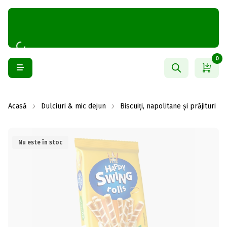
0
Acasă
Dulciuri & mic dejun
Biscuiți, napolitane și prăjituri
Nu este în stoc