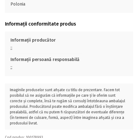
Polonia
Informații conformitate produs
Informații producător
;;
Informații persoană responsabilă
;;
Imaginile produselor sunt afișate cu titlu de prezentare. Facem tot
posibilul să ne asigurăm că informațiile pe care ți le oferim sunt
corecte și complete, însă te rugăm să consulți întotdeauna ambalajul
produsului. Producătorul poate modifica ambalajul fără o înștiințare
prealabilă, astfel că nu putem fi răspunzători de eventuale diferențe
(în termeni de culoare, formă, aspect) între imaginea afișată și cea a
produsului livrat.
Cod produs: 100178993