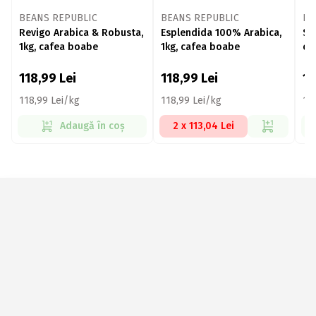
BEANS REPUBLIC
BEANS REPUBLIC
BE
Revigo Arabica & Robusta,
Esplendida 100% Arabica,
So
1kg, cafea boabe
1kg, cafea boabe
ca
118,99
Lei
118,99
Lei
11
118,99 Lei/kg
118,99 Lei/kg
11
Adaugă în coș
2 x 113,04 Lei