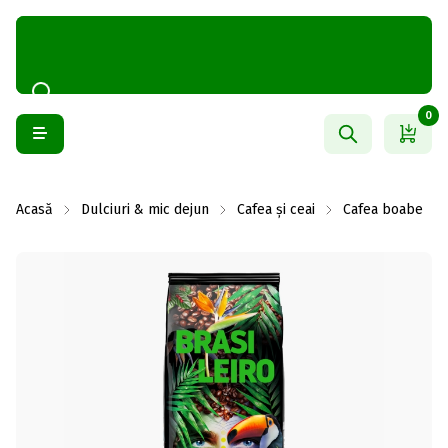
0
Acasă
Dulciuri & mic dejun
Cafea și ceai
Cafea boabe