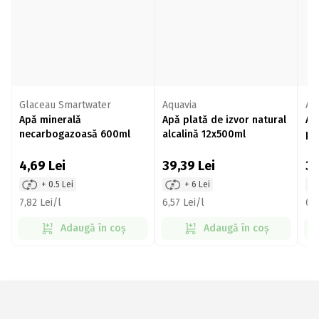
Glaceau Smartwater
Aquavia
Aq
Apă minerală
Apă plată de izvor natural
Ap
necarbogazoasă 600ml
alcalină 12x500ml
pl
4,69
Lei
39,39
Lei
3
+ 0.5 Lei
+ 6 Lei
7,82 Lei/l
6,57 Lei/l
6,6
Adaugă în coș
Adaugă în coș