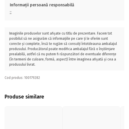
Informații persoană responsabilă
;;
Imaginile produselor sunt afișate cu titlu de prezentare. Facem tot
posibilul să ne asigurăm că informațiile pe care ți le oferim sunt
corecte și complete, însă te rugăm să consulți întotdeauna ambalajul
produsului. Producătorul poate modifica ambalajul fără o înștiințare
prealabilă, astfel că nu putem fi răspunzători de eventuale diferențe
(în termeni de culoare, formă, aspect) între imaginea afișată și cea a
produsului livrat.
Cod produs: 100179282
Produse similare