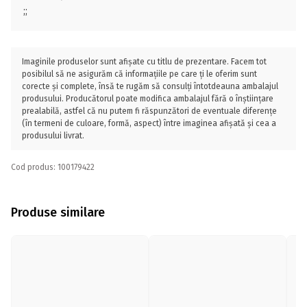
;;
Imaginile produselor sunt afișate cu titlu de prezentare. Facem tot
posibilul să ne asigurăm că informațiile pe care ți le oferim sunt
corecte și complete, însă te rugăm să consulți întotdeauna ambalajul
produsului. Producătorul poate modifica ambalajul fără o înștiințare
prealabilă, astfel că nu putem fi răspunzători de eventuale diferențe
(în termeni de culoare, formă, aspect) între imaginea afișată și cea a
produsului livrat.
Cod produs: 100179422
Produse similare