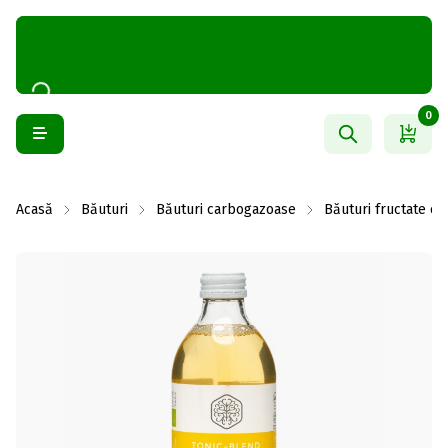
0
Acasă
Băuturi
Băuturi carbogazoase
Băuturi fructate c