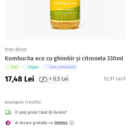
Tonic-Blend
Kombucha eco cu ghimbir și citronela 330ml
Eco
Vegan
Fara conservanti
17,48
Lei
+ 0.5 Lei
52,97 Lei/l
Avantajele Freshful:
Îl poți primi Când îți livrăm?
Genius
Ai livrare gratuită cu