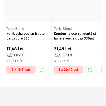
Tonic-Blend
Tonic-Blend
To
Kombucha eco cu fructe
Kombucha eco cu mentă și
Ko
de pădure 330ml
lămâie verde doză 330ml
lă
17,48
Lei
21,49
Lei
2
+ 0.5 Lei
+ 0.5 Lei
52,97 Lei/l
65,12 Lei/l
63,
3 x 16,61 Lei
3 x 20,42 Lei