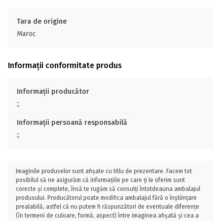
Tara de origine
Maroc
Informații conformitate produs
Informații producător
;;
Informații persoană responsabilă
;;
Imaginile produselor sunt afișate cu titlu de prezentare. Facem tot
posibilul să ne asigurăm că informațiile pe care ți le oferim sunt
corecte și complete, însă te rugăm să consulți întotdeauna ambalajul
produsului. Producătorul poate modifica ambalajul fără o înștiințare
prealabilă, astfel că nu putem fi răspunzători de eventuale diferențe
(în termeni de culoare, formă, aspect) între imaginea afișată și cea a