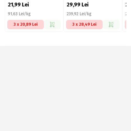
21,99
Lei
29,99
Lei
2
91,63 Lei/kg
239,92 Lei/kg
22
3 x 20,89 Lei
3 x 28,49 Lei