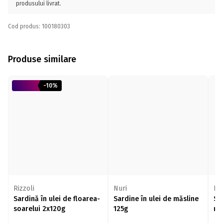
produsului livrat.
Cod produs: 100180303
Produse similare
-10%
Rizzoli
Nuri
Nu
Sardină în ulei de floarea-
Sardine în ulei de măsline
Sa
soarelui 2x120g
125g
mă