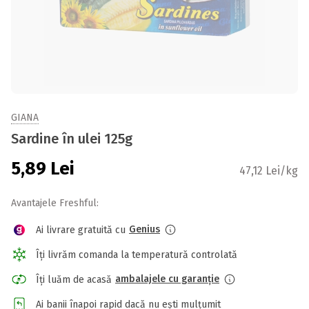
GIANA
Sardine în ulei 125g
5,89
Lei
47,12 Lei/kg
Avantajele Freshful:
Genius
Ai livrare gratuită cu
Îți livrăm comanda la temperatură controlată
ambalajele cu garanție
Îți luăm de acasă
Ai banii înapoi rapid dacă nu ești mulțumit