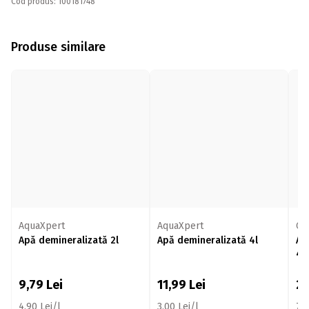
Cod produs: 100181748
Produse similare
AquaXpert
AquaXpert
Cl
Apă demineralizată 2l
Apă demineralizată 4l
Ae
40
9,79
Lei
11,99
Lei
2
4,90 Lei/l
3,00 Lei/l
71,