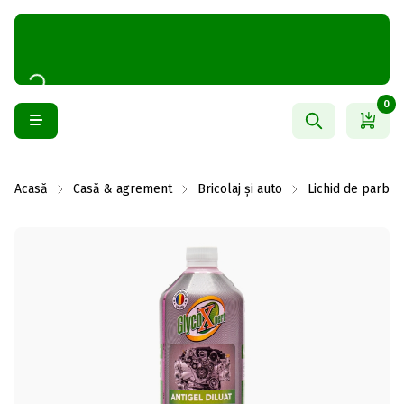
0
Acasă
Casă & agrement
Bricolaj și auto
Lichid de parbriz 