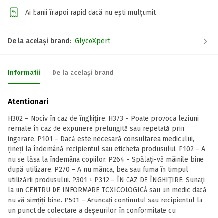
Ai banii înapoi rapid dacă nu ești mulțumit
De la același brand:
GlycoXpert
Informatii
De la același brand
Atentionari
H302 – Nociv în caz de înghițire. H373 – Poate provoca leziuni
rernale în caz de expunere prelungită sau repetată prin
ingerare. P101 – Dacă este necesară consultarea medicului,
țineți la îndemână recipientul sau eticheta produsului. P102 – A
nu se lăsa la îndemâna copiilor. P264 – Spălați-vă mâinile bine
după utilizare. P270 – A nu mânca, bea sau fuma în timpul
utilizării produsului. P301 + P312 – ÎN CAZ DE ÎNGHIȚIRE: Sunați
la un CENTRU DE INFORMARE TOXICOLOGICĂ sau un medic dacă
nu vă simțiți bine. P501 – Aruncați conținutul sau recipientul la
un punct de colectare a deșeurilor în conformitate cu