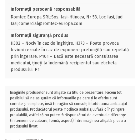
Informații persoană responsabilă
Romtec Europa SRL;Sos. Iasi-Hlincea, Nr 53, Loc Iasi, Jud
Iasi;comercial@romtec-europa.com
Informații siguranță produs
H302 – Nociv în caz de înghițire. H373 – Poate provoca
leziuni rernale în caz de expunere prelungită sau repetată
prin ingerare. P101 – Dacă este necesară consultarea
medicului, țineți la îndemână recipientul sau eticheta
produsului. P1
Imaginile produselor sunt afișate cu titlu de prezentare. Facem tot
posibilul să ne asigurăm că informațiile pe care ți le oferim sunt
corecte și complete, însă te rugăm să consulți întotdeauna ambalajul
produsului. Producătorul poate modifica ambalajul fără o înștiințare
prealabilă, astfel că nu putem fi răspunzători de eventuale diferențe
(în termeni de culoare, formă, aspect) între imaginea afișată și cea a
produsului livrat.