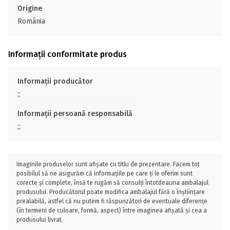
Origine
România
Informații conformitate produs
Informații producător
;;
Informații persoană responsabilă
;;
Imaginile produselor sunt afișate cu titlu de prezentare. Facem tot
posibilul să ne asigurăm că informațiile pe care ți le oferim sunt
corecte și complete, însă te rugăm să consulți întotdeauna ambalajul
produsului. Producătorul poate modifica ambalajul fără o înștiințare
prealabilă, astfel că nu putem fi răspunzători de eventuale diferențe
(în termeni de culoare, formă, aspect) între imaginea afișată și cea a
produsului livrat.