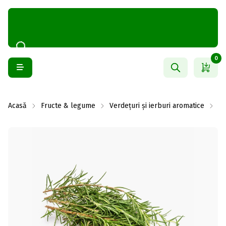
0
Acasă
Fructe & legume
Verdețuri și ierburi aromatice
Ie