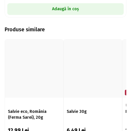
Adaugă în coș
Produse similare
Mi
Ul
Salvie eco, România
Salvie 30g
Păt
(Ferma Sarei), 20g
12,99
Lei
6,49
Lei
12