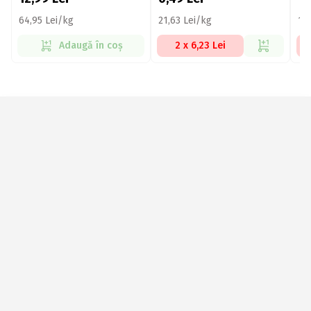
64,95 Lei/kg
21,63 Lei/kg
12
Adaugă în coș
2 x 6,23 Lei