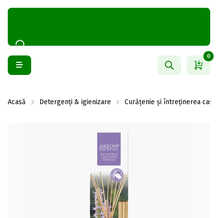
0
Acasă
Detergenți & igienizare
Curățenie și întreținerea casei