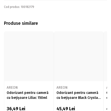
Cod produs: 100182179
Produse similare
AREON
AREON
AR
Odorizant pentru cameră
Odorizant pentru cameră
Od
cu bețișoare Liliac 150ml
cu bețișoare Black Crystal
cu
150ml
36,49
Lei
45,49
Lei
4