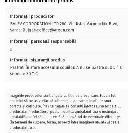
Informații conformitate produs
Informații producător
BALEV CORPORATION LTD;260, Vladislav Varnenchik Blvd,
Varna, Bulgaria;office@areon.com
Informații persoană responsabilă
;;
Informații siguranță produs
Pastrati în afara accesului copiilor. A nu se păstra sub 5 ° C
si peste 30 ° C
Imaginile produselor sunt afișate cu titlu de prezentare. Facem tot
posibilul să ne asigurăm că informațiile pe care ți le oferim sunt
corecte și complete, însă te rugăm să consulți întotdeauna ambalajul
produsului. Producătorul poate modifica ambalajul fără o înștiințare
prealabilă, astfel că nu putem fi răspunzători de eventuale diferențe
(în termeni de culoare, formă, aspect) între imaginea afișată și cea a
produsului livrat.