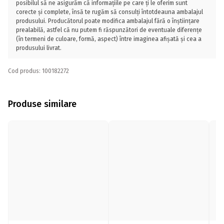
posibilul să ne asigurăm că informațiile pe care ți le oferim sunt
corecte și complete, însă te rugăm să consulți întotdeauna ambalajul
produsului. Producătorul poate modifica ambalajul fără o înștiințare
prealabilă, astfel că nu putem fi răspunzători de eventuale diferențe
(în termeni de culoare, formă, aspect) între imaginea afișată și cea a
produsului livrat.
Cod produs: 100182272
Produse similare