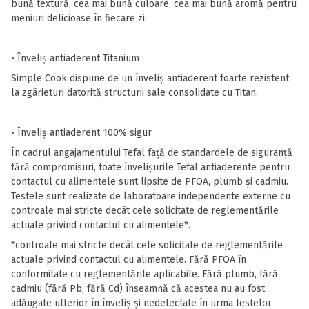
bună textură, cea mai bună culoare, cea mai bună aromă pentru
meniuri delicioase în fiecare zi.
• Înveliș antiaderent Titanium
Simple Cook dispune de un înveliș antiaderent foarte rezistent
la zgârieturi datorită structurii sale consolidate cu Titan.
• Înveliș antiaderent 100% sigur
În cadrul angajamentului Tefal față de standardele de siguranță
fără compromisuri, toate învelișurile Tefal antiaderente pentru
contactul cu alimentele sunt lipsite de PFOA, plumb și cadmiu.
Testele sunt realizate de laboratoare independente externe cu
controale mai stricte decât cele solicitate de reglementările
actuale privind contactul cu alimentele*.
*controale mai stricte decât cele solicitate de reglementările
actuale privind contactul cu alimentele. Fără PFOA în
conformitate cu reglementările aplicabile. Fără plumb, fără
cadmiu (fără Pb, fără Cd) înseamnă că acestea nu au fost
adăugate ulterior în înveliș și nedetectate în urma testelor