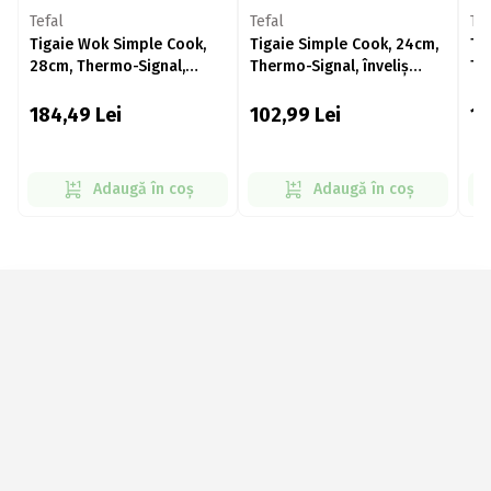
Tefal
Tefal
Tef
Tigaie Wok Simple Cook,
Tigaie Simple Cook, 24cm,
Ti
28cm, Thermo-Signal,
Thermo-Signal, înveliș
Th
înveliș antiaderent din
antiaderent din titan
an
titan
184,49
Lei
102,99
Lei
11
Adaugă în coș
Adaugă în coș