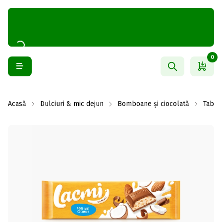
0
Acasă
Dulciuri & mic dejun
Bomboane și ciocolată
Table