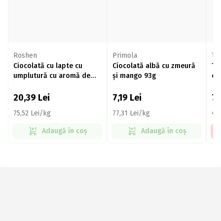
Roshen
Primola
Ta
Ciocolată cu lapte cu
Ciocolată albă cu zmeură
Ta
umplutură cu aromă de
și mango 93g
ex
tiramisu și biscuiți 270g
20,39
Lei
7,19
Lei
7,
75,52 Lei/kg
77,31 Lei/kg
47
Adaugă în coș
Adaugă în coș