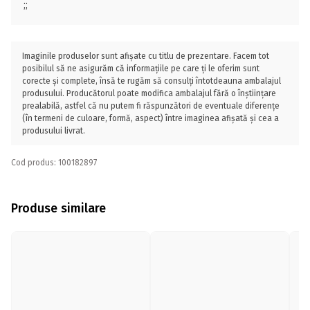
;;
Imaginile produselor sunt afișate cu titlu de prezentare. Facem tot
posibilul să ne asigurăm că informațiile pe care ți le oferim sunt
corecte și complete, însă te rugăm să consulți întotdeauna ambalajul
produsului. Producătorul poate modifica ambalajul fără o înștiințare
prealabilă, astfel că nu putem fi răspunzători de eventuale diferențe
(în termeni de culoare, formă, aspect) între imaginea afișată și cea a
produsului livrat.
Cod produs: 100182897
Produse similare