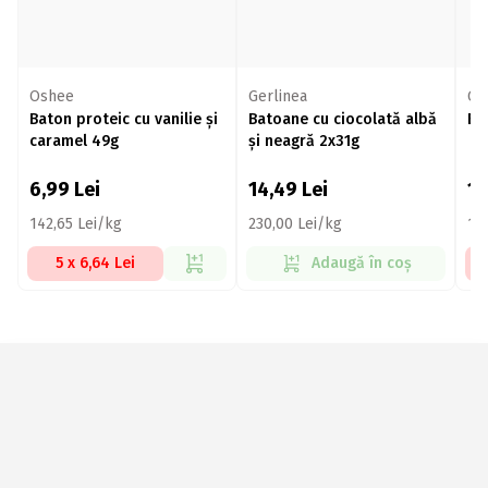
Oshee
Gerlinea
Ge
Baton proteic cu vanilie și
Batoane cu ciocolată albă
Ba
caramel 49g
și neagră 2x31g
6,99
Lei
14,49
Lei
11
142,65 Lei/kg
230,00 Lei/kg
19
5 x 6,64 Lei
Adaugă în coș