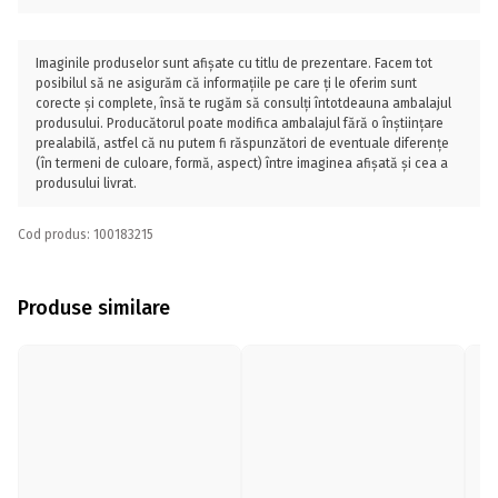
Imaginile produselor sunt afișate cu titlu de prezentare. Facem tot
posibilul să ne asigurăm că informațiile pe care ți le oferim sunt
corecte și complete, însă te rugăm să consulți întotdeauna ambalajul
produsului. Producătorul poate modifica ambalajul fără o înștiințare
prealabilă, astfel că nu putem fi răspunzători de eventuale diferențe
(în termeni de culoare, formă, aspect) între imaginea afișată și cea a
produsului livrat.
Cod produs: 100183215
Produse similare