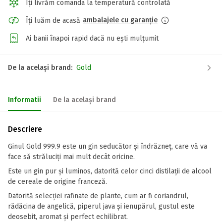
Îți livrăm comanda la temperatură controlată
ambalajele cu garanție
Îți luăm de acasă
Ai banii înapoi rapid dacă nu ești mulțumit
De la același brand:
Gold
Informatii
De la același brand
Descriere
Ginul Gold 999.9 este un gin seducător și îndrăzneț, care vă va
face să străluciți mai mult decât oricine.
Este un gin pur și luminos, datorită celor cinci distilații de alcool
de cereale de origine franceză.
Datorită selecției rafinate de plante, cum ar fi coriandrul,
rădăcina de angelică, piperul java și ienupărul, gustul este
deosebit, aromat și perfect echilibrat.