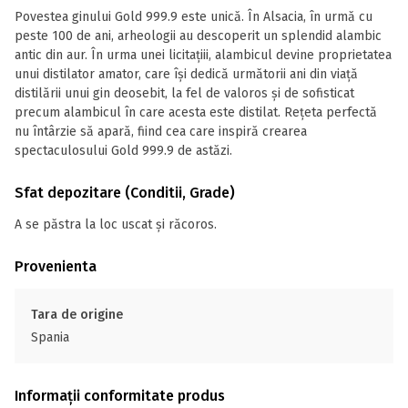
Povestea ginului Gold 999.9 este unică. În Alsacia, în urmă cu
peste 100 de ani, arheologii au descoperit un splendid alambic
antic din aur. În urma unei licitaţiii, alambicul devine proprietatea
unui distilator amator, care îşi dedică următorii ani din viaţă
distilării unui gin deosebit, la fel de valoros şi de sofisticat
precum alambicul în care acesta este distilat. Reţeta perfectă
nu întârzie să apară, fiind cea care inspiră crearea
spectaculosului Gold 999.9 de astăzi.
Sfat depozitare (Conditii, Grade)
A se păstra la loc uscat și răcoros.
Provenienta
Tara de origine
Spania
Informații conformitate produs