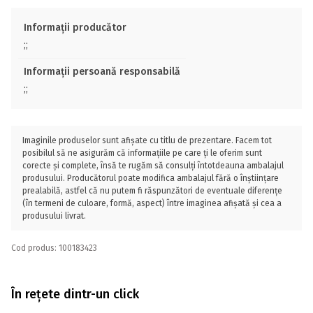
Informații producător
;;
Informații persoană responsabilă
;;
Imaginile produselor sunt afișate cu titlu de prezentare. Facem tot
posibilul să ne asigurăm că informațiile pe care ți le oferim sunt
corecte și complete, însă te rugăm să consulți întotdeauna ambalajul
produsului. Producătorul poate modifica ambalajul fără o înștiințare
prealabilă, astfel că nu putem fi răspunzători de eventuale diferențe
(în termeni de culoare, formă, aspect) între imaginea afișată și cea a
produsului livrat.
Cod produs: 100183423
În rețete dintr-un click