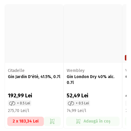
Pr
Citadelle
Wembley
Vo
Gin Jardin D'été, 41.5%, 0.7l
Gin London Dry 40% alc.
Gi
0.7l
192,99
Lei
52,49
Lei
4
+ 0.5 Lei
+ 0.5 Lei
275,70 Lei/l
74,99 Lei/l
71,
2 x 183,34 Lei
Adaugă în coș