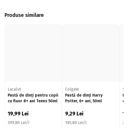
Produse similare
Lacalut
Colgate
Se
Pastă de dinți pentru copii
Pastă de dinți Harry
Pa
cu fluor 8+ ani Teens 50ml
Potter, 6+ ani, 50ml
cu
12
19,99
Lei
9,29
Lei
1
399,80 Lei/l
185,80 Lei/l
266