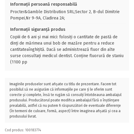
Informații persoană responsabilă
Procter&Gamble Distribution SRL;Sector 2, B-dul Dimitrie
Pompei,Nr 9-9A, Cladirea 2A;
Informații siguranță produs
Copiii de 6 ani și mai mici: folosiți o cantitate de pastă de
dinţi de mărimea unui bob de mazăre pentru a reduce
cantitateaînghiţită. Dacă se administrează fluor din alte
surse consultaţi medicul dentist. Conţine fluorură de staniu
(1100 pp
Imaginile produselor sunt afișate cu titlu de prezentare. Facem tot
posibilul să ne asigurăm că informațiile pe care ți le oferim sunt
corecte și complete, însă te rugăm să consulți întotdeauna ambalajul
produsului. Producătorul poate modifica ambalajul fără o înștiințare
prealabilă, astfel că nu putem fi răspunzători de eventuale diferențe
(în termeni de culoare, formă, aspect) între imaginea afișată și cea a
produsului livrat.
Cod produs: 100183774