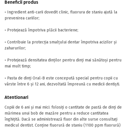
Beneficii produs
• Ingredient anti-carii dovedit clinic, fluorura de staniu ajută la
prevenirea cariilor;
• Protejează împotriva plăcii bacteriene;
• Contribuie la protecția smalțului dentar împotriva acizilor și
zaharurilor;
• Protejează densitatea dinților pentru dinți mai sănătoși pentru
mai mult timp;
• Pasta de dinți Oral-B este concepută special pentru copii cu
vârste între 6 și 12 ani, dezvoltată împreună cu medicii dentiști.
Atentionari
Copiii de 6 ani și mai mici: folosiți o cantitate de pastă de dinţi de
mărimea unui bob de mazăre pentru a reduce cantitatea
înghiţită. Dacă se administrează fluor din alte surse consultaţi
medicul dentist. Conţine fluorură de staniu (1100 ppm fluorură)