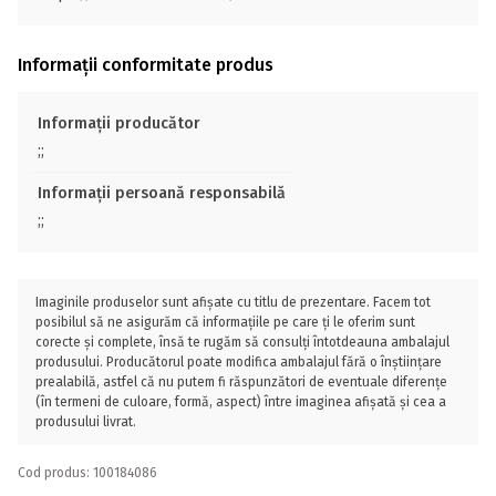
Informații conformitate produs
Informații producător
;;
Informații persoană responsabilă
;;
Imaginile produselor sunt afișate cu titlu de prezentare. Facem tot
posibilul să ne asigurăm că informațiile pe care ți le oferim sunt
corecte și complete, însă te rugăm să consulți întotdeauna ambalajul
produsului. Producătorul poate modifica ambalajul fără o înștiințare
prealabilă, astfel că nu putem fi răspunzători de eventuale diferențe
(în termeni de culoare, formă, aspect) între imaginea afișată și cea a
produsului livrat.
Cod produs: 100184086