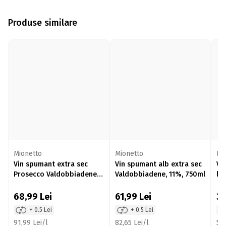
Produse similare
Mionetto
Mionetto
Mi
Vin spumant extra sec
Vin spumant alb extra sec
Vi
Prosecco Valdobbiadene,
Valdobbiadene, 11%, 750ml
br
11%, 750ml
68,99
Lei
61,99
Lei
3
+ 0.5 Lei
+ 0.5 Lei
91,99 Lei/l
82,65 Lei/l
53,