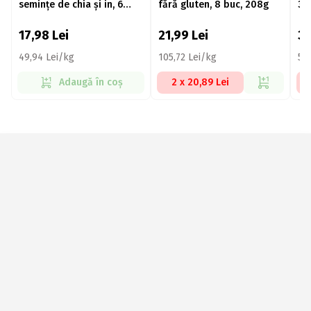
semințe de chia și in, 6
fără gluten, 8 buc, 208g
30
buc, 360g
17,98
Lei
21,99
Lei
3
49,94 Lei/kg
105,72 Lei/kg
59
Adaugă în coș
2 x 20,89 Lei