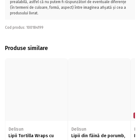
prealabilă, astfel că nu putem fi răspunzători de eventuale diferențe
(în termeni de culoare, formă, aspect) între imaginea afișată și cea a
produsului livrat.
Cod produs: 100184199
Produse similare
Mi
Delisun
Delisun
Do
Lipii Tortilla Wraps cu
Lipii din făină de porumb,
Bl