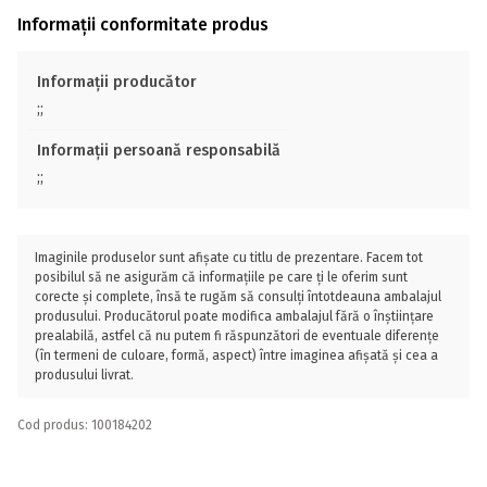
Informații conformitate produs
Informații producător
;;
Informații persoană responsabilă
;;
Imaginile produselor sunt afișate cu titlu de prezentare. Facem tot
posibilul să ne asigurăm că informațiile pe care ți le oferim sunt
corecte și complete, însă te rugăm să consulți întotdeauna ambalajul
produsului. Producătorul poate modifica ambalajul fără o înștiințare
prealabilă, astfel că nu putem fi răspunzători de eventuale diferențe
(în termeni de culoare, formă, aspect) între imaginea afișată și cea a
produsului livrat.
Cod produs: 100184202