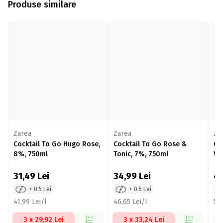
Produse similare
Zarea
Zarea
Za
Cocktail To Go Hugo Rose,
Cocktail To Go Rose &
Co
8%, 750ml
Tonic, 7%, 750ml
Vi
75
31,49
Lei
34,99
Lei
4
+ 0.5 Lei
+ 0.5 Lei
41,99 Lei/l
46,65 Lei/l
56,
3 x 29,92 Lei
3 x 33,24 Lei