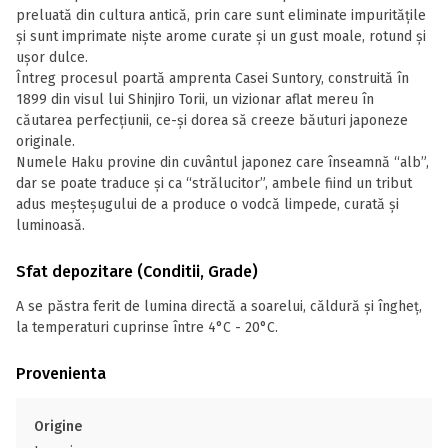
preluată din cultura antică, prin care sunt eliminate impuritățile
și sunt imprimate niște arome curate și un gust moale, rotund și
ușor dulce.
Întreg procesul poartă amprenta Casei Suntory, construită în
1899 din visul lui Shinjiro Torii, un vizionar aflat mereu în
căutarea perfecțiunii, ce-și dorea să creeze băuturi japoneze
originale.
Numele Haku provine din cuvântul japonez care înseamnă “alb”,
dar se poate traduce și ca “strălucitor”, ambele fiind un tribut
adus meșteșugului de a produce o vodcă limpede, curată și
luminoasă.
Sfat depozitare (Conditii, Grade)
A se păstra ferit de lumina directă a soarelui, căldură și îngheț,
la temperaturi cuprinse între 4°C - 20°C.
Provenienta
Origine