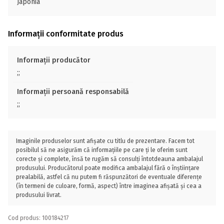
Japonia
Informații conformitate produs
Informații producător
;;
Informații persoană responsabilă
;;
Imaginile produselor sunt afișate cu titlu de prezentare. Facem tot
posibilul să ne asigurăm că informațiile pe care ți le oferim sunt
corecte și complete, însă te rugăm să consulți întotdeauna ambalajul
produsului. Producătorul poate modifica ambalajul fără o înștiințare
prealabilă, astfel că nu putem fi răspunzători de eventuale diferențe
(în termeni de culoare, formă, aspect) între imaginea afișată și cea a
produsului livrat.
Cod produs: 100184217