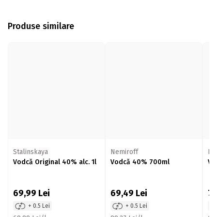
Produse similare
Stalinskaya
Nemiroff
Fin
Vodcă Original 40% alc. 1l
Vodcă 40% 700ml
Vo
69,99
Lei
69,49
Lei
7
+ 0.5 Lei
+ 0.5 Lei