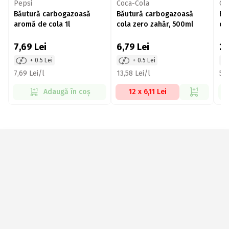
Pepsi
Coca-Cola
Co
Băutură carbogazoasă
Băutură carbogazoasă
Bă
aromă de cola 1l
cola zero zahăr, 500ml
co
7,69
Lei
6,79
Lei
2
+ 0.5 Lei
+ 0.5 Lei
7,69 Lei/l
13,58 Lei/l
5,5
Adaugă în coș
12 x 6,11 Lei