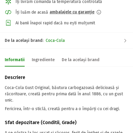
Îți livrăm comanda la temperatură controlată
ambalajele cu garanție
Îți luăm de acasă
Ai banii înapoi rapid dacă nu ești mulțumit
De la același brand:
Coca-Cola
Informatii
Ingrediente
De la același brand
Descriere
Coca-Cola Gust Original, băutura carbogazoasă delicioasă și
răcoritoare, creată pentru prima dată în anul 1886, cu un gust
unic.
Fericirea, într-o sticlă, creată pentru a o împărți cu cei dragi.
Sfat depozitare (Conditii, Grade)
A se păstra la loc uscat și răcoros, ferit de îngheț și de razele