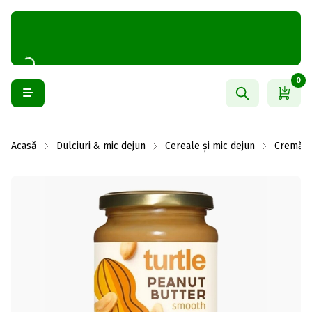
0
Acasă
Dulciuri & mic dejun
Cereale și mic dejun
Cremă ta