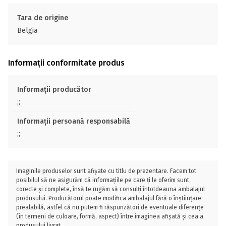
Tara de origine
Belgia
Informații conformitate produs
Informații producător
;;
Informații persoană responsabilă
;;
Imaginile produselor sunt afișate cu titlu de prezentare. Facem tot
posibilul să ne asigurăm că informațiile pe care ți le oferim sunt
corecte și complete, însă te rugăm să consulți întotdeauna ambalajul
produsului. Producătorul poate modifica ambalajul fără o înștiințare
prealabilă, astfel că nu putem fi răspunzători de eventuale diferențe
(în termeni de culoare, formă, aspect) între imaginea afișată și cea a
produsului livrat.