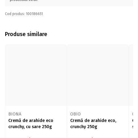
Cod produs: 100186651
Produse similare
BIONA
OBIO
OB
Cremă de arahide eco
Cremă de arahide eco,
Cr
crunchy, cu sare 250g
crunchy 250g
sm