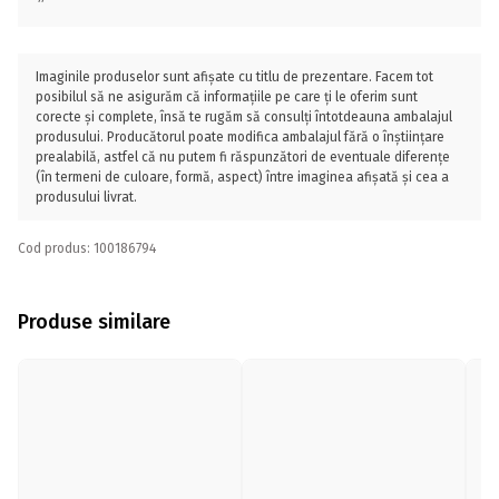
Imaginile produselor sunt afișate cu titlu de prezentare. Facem tot
posibilul să ne asigurăm că informațiile pe care ți le oferim sunt
corecte și complete, însă te rugăm să consulți întotdeauna ambalajul
produsului. Producătorul poate modifica ambalajul fără o înștiințare
prealabilă, astfel că nu putem fi răspunzători de eventuale diferențe
(în termeni de culoare, formă, aspect) între imaginea afișată și cea a
produsului livrat.
Cod produs: 100186794
Produse similare