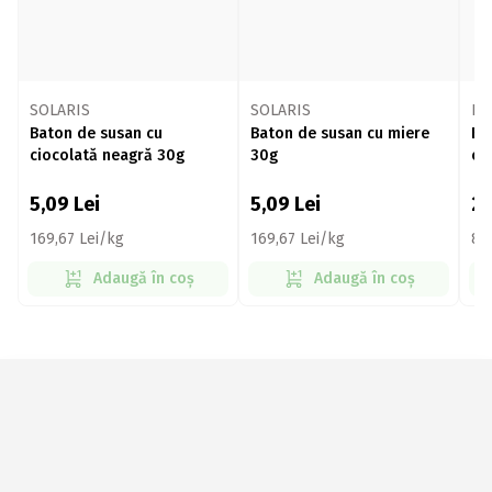
SOLARIS
SOLARIS
Li
Baton de susan cu
Baton de susan cu miere
Ba
ciocolată neagră 30g
30g
ca
25
5,09
Lei
5,09
Lei
2
169,67 Lei/kg
169,67 Lei/kg
86
Adaugă în coș
Adaugă în coș