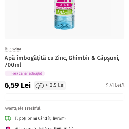
Bucovina
Apă îmbogățită cu Zinc, Ghimbir & Căpșuni,
700ml
Fara zahar adaugat
6,59
Lei
+ 0.5 Lei
9,41 Lei/l
Avantajele Freshful:
Îl poți primi Când îți livrăm?
Genius
Ai livrare gratuită cu