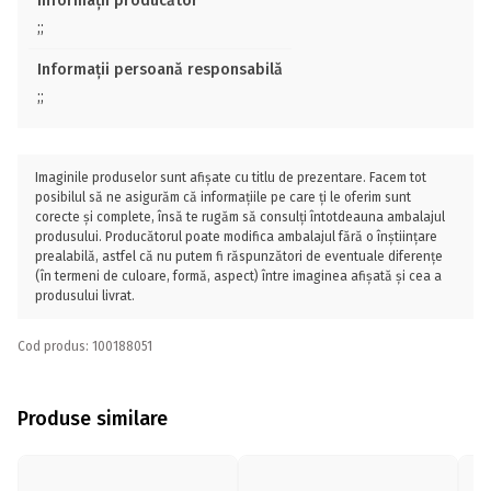
Informații producător
;;
Informații persoană responsabilă
;;
Imaginile produselor sunt afișate cu titlu de prezentare. Facem tot
posibilul să ne asigurăm că informațiile pe care ți le oferim sunt
corecte și complete, însă te rugăm să consulți întotdeauna ambalajul
produsului. Producătorul poate modifica ambalajul fără o înștiințare
prealabilă, astfel că nu putem fi răspunzători de eventuale diferențe
(în termeni de culoare, formă, aspect) între imaginea afișată și cea a
produsului livrat.
Cod produs: 100188051
Produse similare