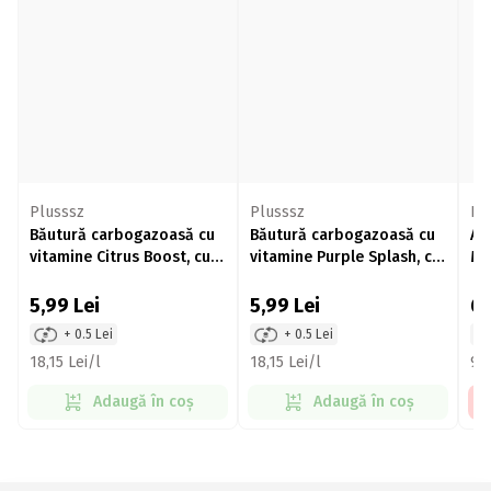
Plusssz
Plusssz
Bu
Băutură carbogazoasă cu
Băutură carbogazoasă cu
Ap
vitamine Citrus Boost, cu
vitamine Purple Splash, cu
Ma
aromă de lămâie, fără
aromă de pară și lavandă,
Zm
zahăr adăugat, doză
fără zahăr adăugat, doză
5,99
Lei
5,99
Lei
6
330ml
330ml
+ 0.5 Lei
+ 0.5 Lei
18,15 Lei/l
18,15 Lei/l
9,5
Adaugă în coș
Adaugă în coș