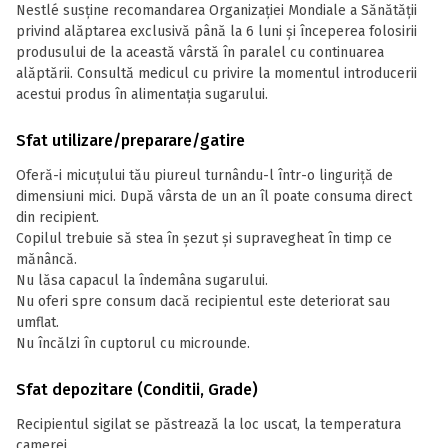
Nestlé susține recomandarea Organizației Mondiale a Sănătății
privind alăptarea exclusivă până la 6 luni și începerea folosirii
produsului de la această vârstă în paralel cu continuarea
alăptării. Consultă medicul cu privire la momentul introducerii
acestui produs în alimentația sugarului.
Sfat utilizare/preparare/gatire
Oferă-i micuțului tău piureul turnându-l într-o linguriță de
dimensiuni mici. După vârsta de un an îl poate consuma direct
din recipient.
Copilul trebuie să stea în șezut și supravegheat în timp ce
mănâncă.
Nu lăsa capacul la îndemâna sugarului.
Nu oferi spre consum dacă recipientul este deteriorat sau
umflat.
Nu încălzi în cuptorul cu microunde.
Sfat depozitare (Conditii, Grade)
Recipientul sigilat se păstrează la loc uscat, la temperatura
camerei.