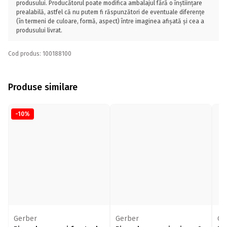
produsului. Producătorul poate modifica ambalajul fără o înștiințare
prealabilă, astfel că nu putem fi răspunzători de eventuale diferențe
(în termeni de culoare, formă, aspect) între imaginea afișată și cea a
produsului livrat.
Cod produs: 100188100
Produse similare
-10%
Gerber
Gerber
Ge