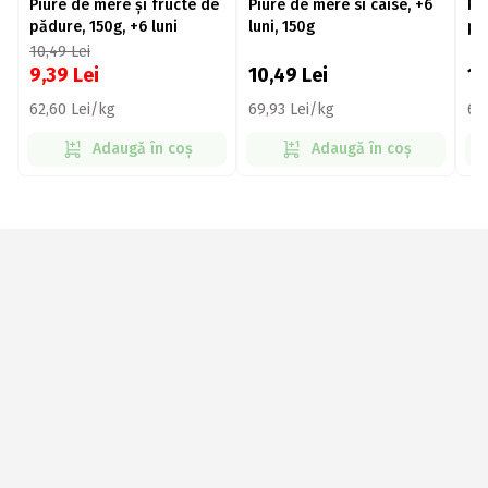
Piure de mere și fructe de
Piure de mere si caise, +6
Pi
pădure, 150g, +6 luni
luni, 150g
pie
10,49
Lei
9,39
Lei
10,49
Lei
1
62,60 Lei/kg
69,93 Lei/kg
69
Adaugă în coș
Adaugă în coș