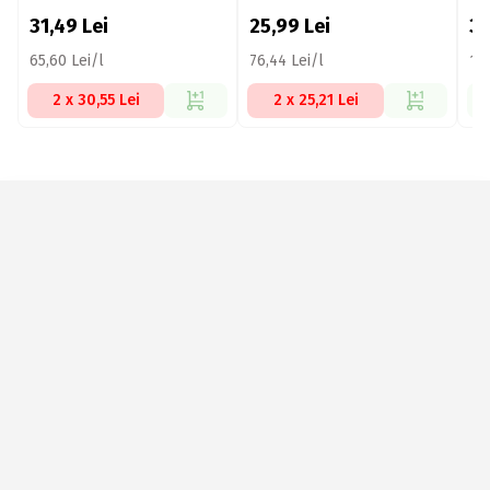
31,49
Lei
25,99
Lei
3
65,60 Lei/l
76,44 Lei/l
154
2 x 30,55 Lei
2 x 25,21 Lei