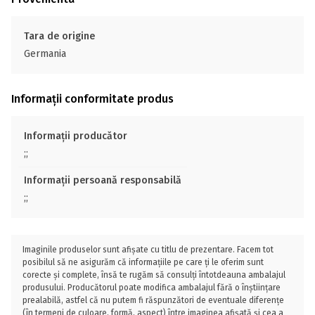
Tara de origine
Germania
Informații conformitate produs
Informații producător
;;
Informații persoană responsabilă
;;
Imaginile produselor sunt afișate cu titlu de prezentare. Facem tot
posibilul să ne asigurăm că informațiile pe care ți le oferim sunt
corecte și complete, însă te rugăm să consulți întotdeauna ambalajul
produsului. Producătorul poate modifica ambalajul fără o înștiințare
prealabilă, astfel că nu putem fi răspunzători de eventuale diferențe
(în termeni de culoare, formă, aspect) între imaginea afișată și cea a