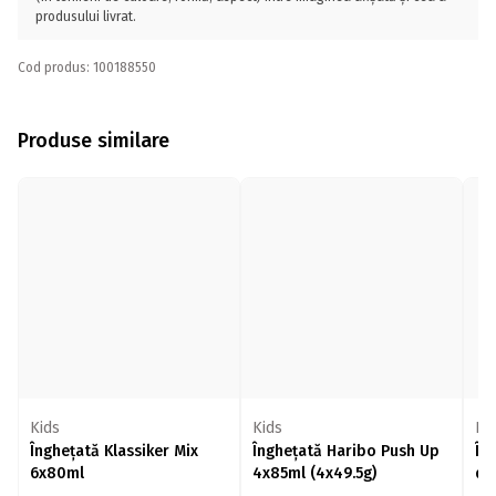
produsului livrat.
Cod produs: 100188550
Produse similare
Kids
Kids
Ki
Înghețată Klassiker Mix
Înghețată Haribo Push Up
În
6x80ml
4x85ml (4x49.5g)
de
la