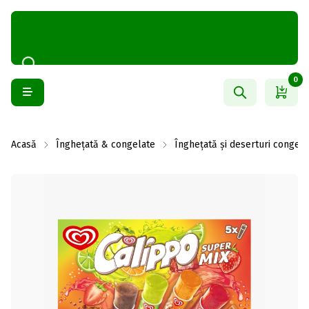
0
Acasă
Înghețată & congelate
Înghețată și deserturi congela