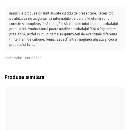
Imaginile produselor sunt afișate cu titlu de prezentare. Facem tot
posibilul să ne asigurăm că informațiile pe care ți le oferim sunt
corecte și complete, însă te rugăm să consulți întotdeauna ambalajul
produsului. Producătorul poate modifica ambalajul fără o înștiințare
prealabilă, astfel că nu putem fi răspunzători de eventuale diferențe
(în termeni de culoare, formă, aspect) între imaginea afișată și cea a
produsului livrat.
Cod produs: 100188698
Produse similare