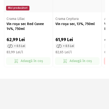
Mici producători
Crama Liliac
Crama Ceptura
Au
Vin roșu sec Red Cuvee
Vin roșu sec, 13%, 750ml
Vi
14%, 750ml
Ne
75
62,99
Lei
61,99
Lei
4
+ 0.5 Lei
+ 0.5 Lei
83,99 Lei/l
82,65 Lei/l
63,
Adaugă în coș
Adaugă în coș